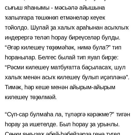
сығыш яһанымы - мәсьәлә айышына
ҡапылғара төшөнөп етмәнеләр кеүек
тойолдо. Шулай ҙа халыҡ араһынан асыҡлыҡ
индерергә теләп һорау биреүселәр булды.
“Әгәр килешеү төҙөмәһәк, нимә була?” тип
һоранылар. Белгес былай тип яуап бирҙе:
“Рәсми килешеү матбуғатта баҫыласаҡ, шул
халыҡ менән асыҡ килешеү булып иҫәпләнә”.
Тимәк, һәр кеше менән айырым-айырым
килешеү төҙөлмәй.
“Сүп-сар булмаһа ла, түләргә кәрәкме?” тигән
һорау ҙа ишетелде. Был һорау ҙа урынлы.
Сөнки яңғыҙаҡ әбей-һәбейҙәрҙә генә түгел,