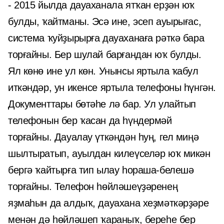
- 2015 йылда дауаханала ятҡан ерҙән юҡ
булды, ҡайтманы. Эсә ине, эсеп ауырығас,
система ҡуйҙырырға дауаханаға рәткә бара
торғайны. Бер шулай барғандан юҡ булды.
Ял көнө ине ул көн. Унынсы яртыла ҡабул
иткәндәр, ун икенсе яртыла телефоны һүнгән.
Документтары бөтәһе лә бар. Ул улайтып
телефонын бер ҡасан да һүндермәй
торғайны. Дауалау үткәндән һуң, гел миңә
шылтыратып, ауылдан килеүселәр юҡ микән
бергә ҡайтырға тип ылау һораша-белешә
торғайны. Телефон һөйләшеүҙәренең
яҙмаһын да алдыҡ, дауахана хеҙмәткәрҙәре
менән дә һөйләшеп ҡараныҡ, береһе бер