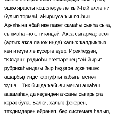
эшкә яраҡлы кешеләрҙә лә ҡый-һай әллә ни
булып тормай, айырыуса ҡышҡыһын.
Аҙнаһына ябай ике пакет самаһы сыҡһа сыға,
сыҡмаһа –юҡ, тигәндәй. Аҡса сығармаҫ өсөн
(артыҡ аҡса ла юҡ инде) халыҡ ҡалдыҡһыҙ
көн итеүгә лә күсергә әҙер. Ирекһеҙҙән,
“Юлдаш” радиоһы егеттәренең “Ай йыры”
рубрикаһындағы йыр һүҙҙәре иҫкә төшә:
ашарбыҙ инде картуфты ҡабығы менән
ҡуша... Тик бында ҡабығы менән ашаһаң-
ашамаһаң да кеҫәңдән аҡсаны сығарырға
кәрәк була. Бәлки, халыҡ фекерен,
тәҡдимдәрен өйрәнеп, бер системаға һалып,