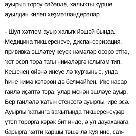
ауырып тороу сәбәпле, халыҡты күрше
ауылдан килеп хеҙмәтләндерәләр.
- Шул хәтлем ауыр халыҡ йәшәй бында.
Медицина тикшеренеүе, диспансеризация,
прививка эшләтеү кеүек нәмәләр осоро етһә,
ҡот осоп тора тағы нимәләргә юлығам тип.
Кешенең өйөнә инеүе лә ҡурҡыныс, унда
һине нимә көтөрөн дә белмәйһең. Ике насар
ғаилә иҫәптә тора, улар менән эшләүе ауыр.
Бер ғаиләлә ҡатын етенсегә ауырлы, ире эсә.
Ауырлы ҡатынға ваҡытында тикшеренеүҙәр
үтеп торорға кәрәк бит инде, ә ул дауаханаға
барырға ҡәтғи ҡаршы төшә лә ҡуя ине, саҡ-