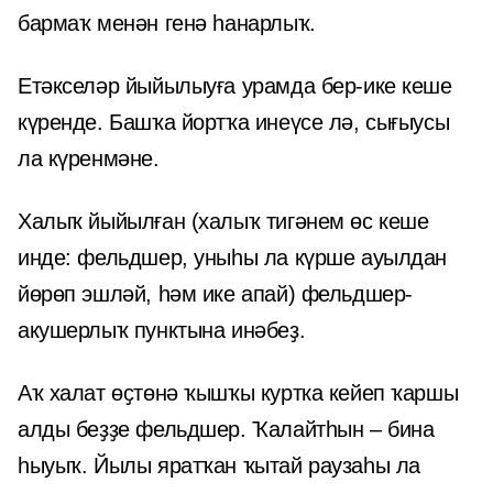
бармаҡ менән генә һанарлыҡ.
Етәкселәр йыйылыуға урамда бер-ике кеше
күренде. Башҡа йортҡа инеүсе лә, сығыусы
ла күренмәне.
Халыҡ йыйылған (халыҡ тигәнем өс кеше
инде: фельдшер, уныһы ла күрше ауылдан
йөрөп эшләй, һәм ике апай) фельдшер-
акушерлыҡ пунктына инәбеҙ.
Аҡ халат өҫтөнә ҡышҡы куртка кейеп ҡаршы
алды беҙҙе фельдшер. Ҡалайтһын – бина
һыуыҡ. Йылы яратҡан ҡытай раузаһы ла