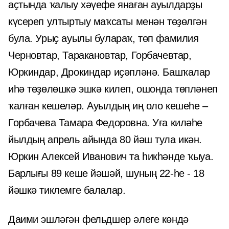
аҫтында ҡалыу хәүефе янаған ауылдарҙы
күсереп ултыртыу маҡсаты менән төҙөлгән
була. Урыҫ ауылы булараҡ, төп фамилия
Черновтар, Таракановтар, Горбачевтар,
Юркиндар, Дрокиндар иҫәпләнә. Башҡалар
иһә төҙөлөшкә эшкә килеп, ошонда төпләнеп
ҡалған кешеләр. Ауылдың иң оло кешеһе –
Горбачева Тамара Федоровна. Уға киләһе
йылдың апрель айында 80 йәш тула икән.
Юркин Алексей Иванович та һикһәнде ҡыуа.
Барлығы 89 кеше йәшәй, шуның 22-һе - 18
йәшкә тиклемге балалар.
Даими эшләгән фельдшер әлеге көндә