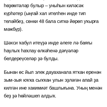
һөҙөмтәләр булыр – уныһын киләсәк
күрһәтер (ыңғай хәл ителһен инде тип
теләйбеҙ, сөнки 48 бала ситкә йөрөп уҡырға
мәжбүр).
Шәхси ҡабул итеүҙә инде әлеге лә баяғы
һаулыҡ һаҡлау өлкәһенә дәғүәләр
белдереүселәр ҙә булды.
Бынан өс йыл элек дауаханала ятҡан еренән
зым-зыя юҡҡа сыҡҡан улын эҙләгән апай ҙа
килгән ине хакимиәт башлығына. Уның менән
беҙ ҙә һөйләшеп алдыҡ.