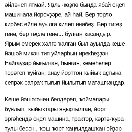
әйләнеп ятмай. Яҙлы-көҙлө бында ябай еңел
машинала йөрөүҙәре, ай-һай. Бер төрлө
кирбес өйлө ауылға килеп инәбеҙ. Бер тигеҙ
генә, бер төҫлө генә... булған ҡасандыр.
Ярым емерек хәлгә ҡалған был ауылда кеше
йәшәй микән тип уйларһың ирекһеҙҙән.
Һайғауҙар йығылған, һынған, кемеһелер
терәтеп ҡуйған, анау йорттоң ҡыйыҡ аҫтына
сепрәк-сапраҡ тығып йылытып маташҡандар.
Кеше йәшәгәнен белдереп, ҡоймалары
буялып, ҡыйыҡтары яңыртылған, йорт
эргәһендә еңел машина, трактор, кәртә-ҡура
тулы бесән , ҡош-ҡорт ҡаңғылдашҡан өйҙәр