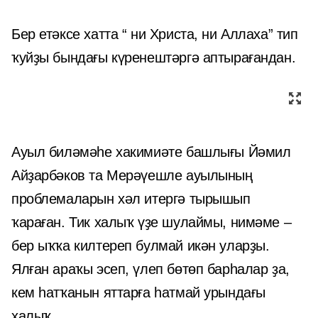
Бер етәксе хатта “ ни Христа, ни Аллаха” тип
ҡуйҙы бындағы күренештәргә аптырағандан.
Ауыл биләмәһе хакимиәте башлығы Йәмил
Айҙарбәков та Мерәүешле ауылының
проблемаларын хәл итергә тырышып
ҡараған. Тик халыҡ үҙе шулаймы, нимәме –
бер ыҡҡа килтереп булмай икән уларҙы.
Ялған араҡы эсеп, үлеп бөтөп барһалар ҙа,
кем һатҡанын яттарға һатмай урындағы
халыҡ.