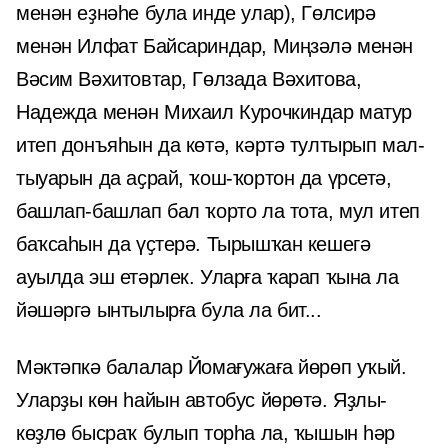
менән еҙнәһе була инде улар), Гөлсирә
менән Илфат Байсариндар, Миңзәлә менән
Вәсим Вәхитовтар, Гөлзада Вәхитова,
Надежда менән Михаил Курочкиндар матур
итеп донъяһын да көтә, кәртә тултырып мал-
тыуарын да аҫрай, ҡош-ҡортон да үрсетә,
башлап-башлап бал ҡорто ла тота, мул итеп
баҡсаһын да үҫтерә. Тырышҡан кешегә
ауылда эш етәрлек. Уларға ҡарап ҡына ла
йәшәргә ынтылырға була ла бит...
Мәктәпкә балалар Йомағужаға йөрөп уҡый.
Уларҙы көн һайын автобус йөрөтә. Яҙлы-
көҙлө бысраҡ булып торһа ла, ҡышын һәр