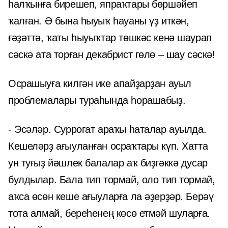
һалҡынға бирешеп, япраҡтары бөршәйеп
ҡалған. Ә бына һыуыҡ һауаны үҙ иткән,
ғәҙәттә, ҡаты һыуыҡтар төшкәс кенә шаурап
сәскә ата торған декабрист гөлө – шау сәскә!
Осрашыуға килгән ике апайҙарҙан ауыл
проблемалары тураһында һорашабыҙ.
- Эсәләр. Суррогат араҡы һаталар ауылда.
Кешеләрҙ ағыуланған осраҡтары күп. Хатта
ун туғыҙ йәшлек балалар аҡ биҙгәккә дусар
булдылар. Бала тип тормай, оло тип тормай,
аҡса өсөн кеше ағыуларға ла әҙерҙәр. Берәү
тота алмай, береһенең көсө етмәй шуларға.