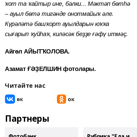
ҡот та ҡайтыр ине, бәлки... Мәктәп бөтһә
– ауыл бөтә тигәнде онотмайыҡ әле.
Күрәләтә башҡорт ауылдарын юҡҡа
сығарып ҡуйһаҡ, киләсәк беҙҙе ғәфү итмәҫ.
Айгөл АЙЫТҠОЛОВА.
Азамат ҒӘҘЕЛШИН фотолары.
Читайте нас
Партнеры
Фотобанк
Рубрика "Еда и