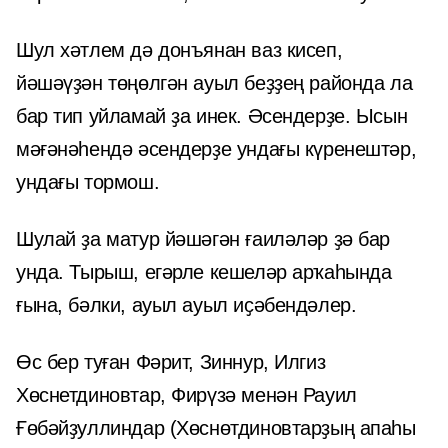
Шул хәтлем дә донъянан ваз кисеп,
йәшәүҙән төңөлгән ауыл беҙҙең районда ла
бар тип уйламай ҙа инек. Әсендерҙе. Ысын
мәғәнәһендә әсендерҙе ундағы күренештәр,
ундағы тормош.
Шулай ҙа матур йәшәгән ғаиләләр ҙә бар
унда. Тырыш, егәрле кешеләр арҡаһында
ғына, бәлки, ауыл ауыл иҫәбендәлер.
Өс бер туған Фәрит, Зиннур, Илгиз
Хөснетдиновтар, Фирүзә менән Рауил
Ғөбәйҙуллиндар (Хөснөтдиновтарҙың апаһы