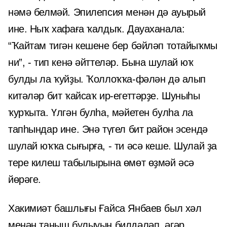
нәмә белмәй. Эпилепсия менән дә ауырый
ине. Ныҡ хафаға ҡалдыҡ. Дауаханала:
“Ҡайтам тигән кешене бер бәйләп тотайыҡмы
ни”, - тип кенә әйттеләр. Бына шулай юҡ
булды ла ҡуйҙы. Ҡоллоҡҡа-фәлән дә алып
китәләр бит ҡайсаҡ ир-егеттәрҙе. Шуныһы
ҡурҡыта. Үлгән булһа, мәйетен булһа ла
тапһындар ине. Энә түгел бит район эсендә
шулай юҡҡа сығырға, - ти әсә кеше. Шулай ҙа
тере килеш табылырына өмөт өҙмәй әсә
йөрәге.
Хакимиәт башлығы Ғайса Янбаев был хәл
менән таныш булыуын билдәләп, әгәр