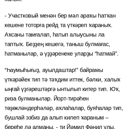
- Участковый менән бер мәл араҡы һатҡан
кешене тоторға рейд та үткәреп ҡараныҡ.
Аҡсаны тамғалап, һатып алыусыны ла
таптыҡ. Беҙҙең кешегә, таныш булмағас,
һатманылар, ә үҙҙәренеке уларҙы “һатмай”.
“Һаумыһығыҙ, ауылдаштар!” байрамы
үткәрәйек тип тә тәҡдим иттек, бәлки, халыҡ
ыңғай үҙгәрештәргә ынтылып китер тип. Юҡ,
риза булманылар. Йорт-тирәһен
төҙөкләндерһәләр, аҡлаһалар, буяһалар тип,
бушлай эзбиз да алып килеп ҡараным –
береһе лә алманы, - ти Йәмил Фәнил улы.