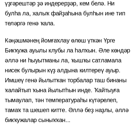
үҙгәрештәр ҙә индерерҙәр, кем белә. Ни
булһа ла, халыҡ файҙаһына булһын ине тип
теләргә генә ҡала.
Кәңәшмәнең йомғаҡлау өлөш үткән Үрге
Бикҡужа ауылы клубы ла һалҡын. Әле көндәр
әллә ни һыуытманы ла, ҡышҡы сатламала
нисек булырын күҙ алдына килтереү ауыр.
Имшеү генә йылытҡан торбалар таш бинаны
ҡалайтып ҡына йылытһын инде. Ҡайтыуға
тымаулап, тән температураһы күтәрелеп,
тамаҡ та шешеп китте. Әллә беҙ наҙлы, әллә
бикҡужалар сыныҡҡан...