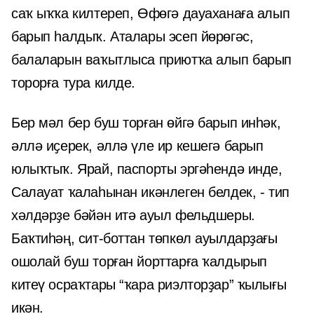
саҡ ыҡҡа килтереп, Өфөгә дауаханаға алып
барып һалдыҡ. Аталары эсеп йөрөгәс,
балаларын ваҡытлыса приютҡа алып барып
торорға тура килде.
Бер мәл бер буш торған өйгә барып инһәк,
әллә иҫерек, әллә үле ир кешегә барып
юлыҡтыҡ. Ярай, паспорты эргәһендә инде,
Салауат ҡалаһынан икәнлеген белдек, - тип
хәлдәрҙе бәйән итә ауыл фельдшеры.
Баҡтиһәң, сит-боттан төпкөл ауылдарҙағы
ошолай буш торған йорттарға ҡалдырып
китеү осраҡтары “ҡара риэлторҙар” ҡылығы
икән.