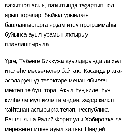
ваҡыт юл асыҡ, ваҡытында таҙартып, юл
ярып торалар, быйыл урындағы
башланғыстарға ярҙам итеү программаһы
буйынса ауыл урамын яҡтырыу
планлаштырыла.
Үрге, Түбәнге Бикҡужа ауылдарында ла хәл
ителәһе мәсьәләләр байтаҡ. Ҡасандыр ата-
әсәләрҙең үҙ теләктәре менән ябылған
мәктәп тә буш тора. Аҡыл һуң килә, һуң
килһә лә мул килә тигәндәй, хәҙер килеп
ҡайтанан астырырға теләп, Республика
Башлығына Радий Фәрит улы Хәбировҡа ла
мөрәжәғәт иткән ауыл халҡы. Ниндәй