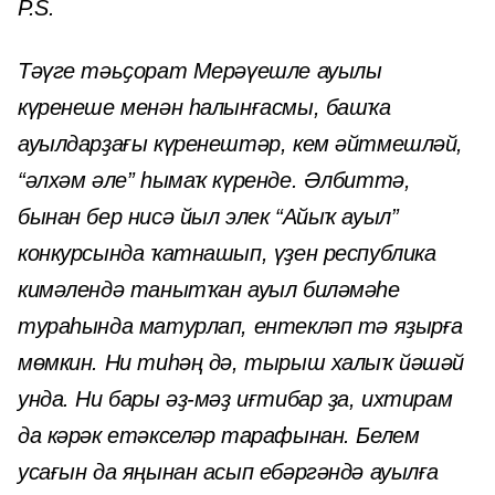
P.S.
Тәүге тәьҫорат Мерәүешле ауылы
күренеше менән һалынғасмы, башҡа
ауылдарҙағы күренештәр, кем әйтмешләй,
“әлхәм әле” һымаҡ күренде. Әлбиттә,
бынан бер нисә йыл элек “Айыҡ ауыл”
конкурсында ҡатнашып, үҙен республика
кимәлендә танытҡан ауыл биләмәһе
тураһында матурлап, ентекләп тә яҙырға
мөмкин. Ни тиһәң дә, тырыш халыҡ йәшәй
унда. Ни бары әҙ-мәҙ иғтибар ҙа, ихтирам
да кәрәк етәкселәр тарафынан. Белем
усағын да яңынан асып ебәргәндә ауылға