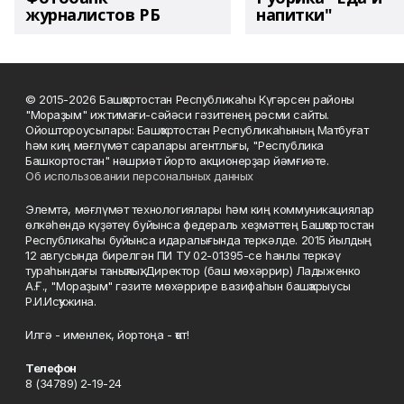
журналистов РБ
напитки"
© 2015-2026 Башҡортостан Республикаһы Күгәрсен районы
"Мораҙым" ижтимағи-сәйәси гәзитенең рәсми сайты.
Ойоштороусылары: Башҡортостан Республикаһының Матбуғат
һәм киң мәғлүмәт саралары агентлығы, "Республика
Башкортостан" нәшриәт йорто акционерҙар йәмғиәте.
Об использовании персональных данных
Элемтә, мәғлүмәт технологиялары һәм киң коммуникациялар
өлкәһендә күҙәтеү буйынса федераль хеҙмәттең Башҡортостан
Республикаһы буйынса идаралығында теркәлде. 2015 йылдың
12 авгусында бирелгән ПИ ТУ 02-01395-се һанлы теркәү
тураһындағы таныҡлыҡ. Директор (баш мөхәррир) Ладыженко
А.Ғ., "Мораҙым" гәзите мөхәррире вазифаһын башҡарыусы
Р.И.Исҡужина.
Илгә - именлек, йортоңа - ҡот!
Телефон
8 (34789) 2-19-24