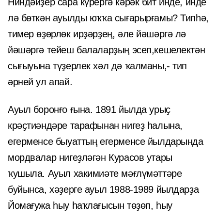
Ниндәйҙер сара күрергә кәрәк бит инде, инде
лә бөткән ауылды юҡҡа сығарырғамы? Типһә,
тимер өҙөрлөк ирҙәрҙең, әле йәшәргә лә
йәшәргә тейеш балаларҙың эсеп,кешелектән
сығыуына түҙерлек хәл дә ҡалманы,- тип
әрней ул апай.
Ауыл боронғо ғына. 1891 йылда урыҫ
крәҫтиәндәре тарафынан нигеҙ һалына,
егерменсе быуаттың егерменсе йылдарында
мордвалар нигеҙләгән Курасов утары
ҡушыла. Ауыл хакимиәте мәғлүмәттәре
буйынса, хәҙерге ауыл 1988-1989 йылдарҙа
Йомағужа һыу һаҡлағысын төҙөп, һыу