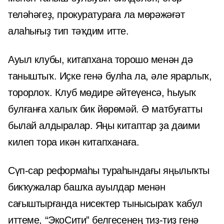
теләһәгеҙ, прокуратураға ла мөрәжәғәт
алаһығыҙ тип тәҡдим итте.
Ауыл клубы, китапхана торошо менән дә
таныштыҡ. Иҫке генә булһа ла, әле ярарлыҡ,
торорлоҡ. Клуб мөдире әйтеүенсә, һыуыҡ
булғанға халыҡ бик йөрөмәй. Ә матбуғатты
былай алдыралар. Яңы китаптар ҙа даими
килеп тора икән китапханаға.
Сүп-сар реформаһы тураһындағы яңылыҡты
бикҡужалар башҡа ауылдар менән
сағыштырғанда нисектер тынысыраҡ ҡабул
иттеме, “ЭкоСити” белгесенең тиҙ-тиҙ генә