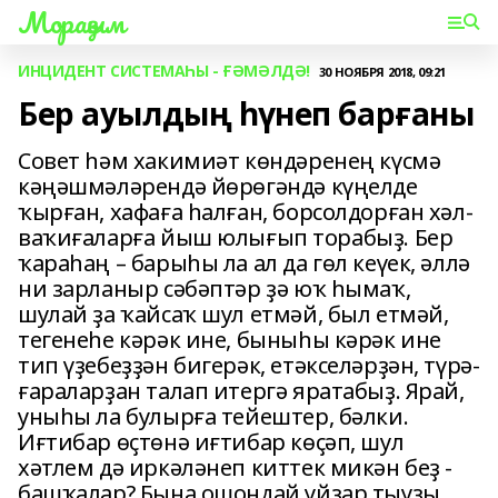
Мораҙым
ИНЦИДЕНТ СИСТЕМАҺЫ - ҒӘМӘЛДӘ!
30 НОЯБРЯ 2018, 09:21
Бер ауылдың һүнеп барғаны
Совет һәм хакимиәт көндәренең күсмә
кәңәшмәләрендә йөрөгәндә күңелде
ҡырған, хафаға һалған, борсолдорған хәл-
ваҡиғаларға йыш юлығып торабыҙ. Бер
ҡараһаң – барыһы ла ал да гөл кеүек, әллә
ни зарланыр сәбәптәр ҙә юҡ һымаҡ,
шулай ҙа ҡайсаҡ шул етмәй, был етмәй,
тегенеһе кәрәк ине, быныһы кәрәк ине
тип үҙебеҙҙән бигерәк, етәкселәрҙән, түрә-
ғараларҙан талап итергә яратабыҙ. Ярай,
уныһы ла булырға тейештер, бәлки.
Иғтибар өҫтөнә иғтибар көҫәп, шул
хәтлем дә иркәләнеп киттек микән беҙ -
башҡалар? Бына ошондай уйҙар тыуҙы