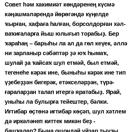
Совет һәм хакимиәт көндәренең күсмә
кәңәшмәләрендә йөрөгәндә күңелде
ҡырған, хафаға һалған, борсолдорған хәл-
ваҡиғаларға йыш юлығып торабыҙ. Бер
ҡараһаң – барыһы ла ал да гөл кеүек, әллә
ни зарланыр сәбәптәр ҙә юҡ һымаҡ,
шулай ҙа ҡайсаҡ шул етмәй, был етмәй,
тегенеһе кәрәк ине, быныһы кәрәк ине тип
үҙебеҙҙән бигерәк, етәкселәрҙән, түрә-
ғараларҙан талап итергә яратабыҙ. Ярай,
уныһы ла булырға тейештер, бәлки.
Иғтибар өҫтөнә иғтибар көҫәп, шул хәтлем
дә иркәләнеп киттек микән беҙ -
башҡалар? Бына ошондай уйҙар тыуҙы