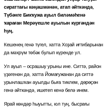
сираттағы кәңәшмәнән, атап әйткәндә,
Түбәнге Бикҡужа ауыл биләмәһенә
ҡараған Мерәүешле ауылын күргәндән
һуң.
Кешенең генә түгел, хатта Хоҙай иғтибарынан
да мәхрүм төбәк булып күренде ул.
Ул ауыл – осрашыу урыны ине. Ситтә, район
үҙәгенән дә, хатта Йомағужанан да ситтә
урынлашҡан ауылды быға тиклем, дөрөҫөн
генә әйткәндә, ишетеп кенә белә инем.
Ярай көндәр һыуытты, юл туң, бысрағы