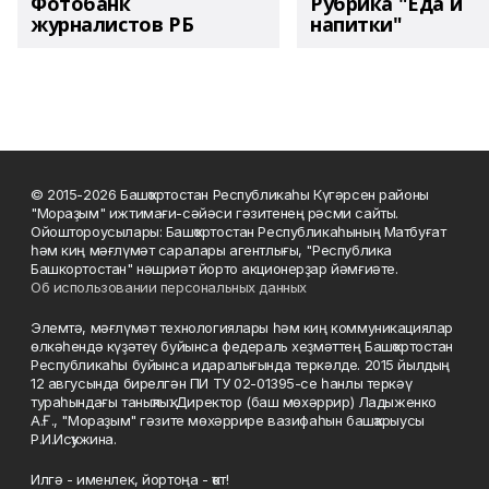
Фотобанк
Рубрика "Еда и
журналистов РБ
напитки"
© 2015-2026 Башҡортостан Республикаһы Күгәрсен районы
"Мораҙым" ижтимағи-сәйәси гәзитенең рәсми сайты.
Ойоштороусылары: Башҡортостан Республикаһының Матбуғат
һәм киң мәғлүмәт саралары агентлығы, "Республика
Башкортостан" нәшриәт йорто акционерҙар йәмғиәте.
Об использовании персональных данных
Элемтә, мәғлүмәт технологиялары һәм киң коммуникациялар
өлкәһендә күҙәтеү буйынса федераль хеҙмәттең Башҡортостан
Республикаһы буйынса идаралығында теркәлде. 2015 йылдың
12 авгусында бирелгән ПИ ТУ 02-01395-се һанлы теркәү
тураһындағы таныҡлыҡ. Директор (баш мөхәррир) Ладыженко
А.Ғ., "Мораҙым" гәзите мөхәррире вазифаһын башҡарыусы
Р.И.Исҡужина.
Илгә - именлек, йортоңа - ҡот!