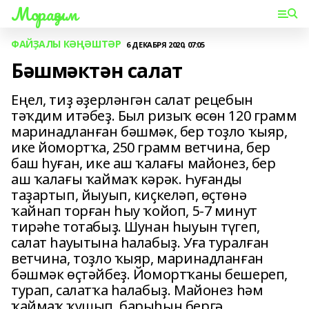
Мораҙым
ФАЙҘАЛЫ КӘҢӘШТӘР
6 ДЕКАБРЯ 2020, 07:05
Бәшмәктән салат
Еңел, тиҙ әҙерләнгән салат рецебын
тәҡдим итәбеҙ. Был ризыҡ өсөн 120 грамм
маринадланған бәшмәк, бер тоҙло ҡыяр,
ике йомортҡа, 250 грамм ветчина, бер
баш һуған, ике аш ҡалағы майонез, бер
аш ҡалағы ҡаймаҡ кәрәк. Һуғанды
таҙартып, йыуып, киҫкеләп, өҫтөнә
ҡайнап торған һыу ҡойоп, 5-7 минут
тирәһе тотабыҙ. Шунан һыуын түгеп,
салат һауытына һалабыҙ. Уға туралған
ветчина, тоҙло ҡыяр, маринадланған
бәшмәк өҫтәйбеҙ. Йомортҡаны бешереп,
турап, салатҡа һалабыҙ. Майонез һәм
ҡаймаҡ ҡушып, барыһын бергә