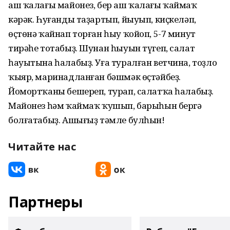
аш ҡалағы майонез, бер аш ҡалағы ҡаймаҡ
кәрәк. Һуғанды таҙартып, йыуып, киҫкеләп,
өҫтөнә ҡайнап торған һыу ҡойоп, 5-7 минут
тирәһе тотабыҙ. Шунан һыуын түгеп, салат
һауытына һалабыҙ. Уға туралған ветчина, тоҙло
ҡыяр, маринадланған бәшмәк өҫтәйбеҙ.
Йомортҡаны бешереп, турап, салатҡа һалабыҙ.
Майонез һәм ҡаймаҡ ҡушып, барыһын бергә
болғатабыҙ. Ашығыҙ тәмле булһын!
Читайте нас
Партнеры