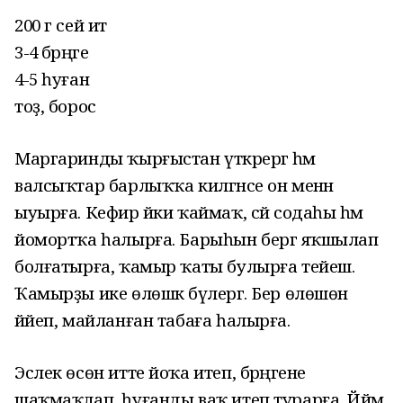
200 г сей ит
3-4 бәрәңге
4-5 һуған
тоҙ, борос
Маргаринды ҡырғыстан үткәрергә һәм
валсыҡтар барлыҡҡа килгәнсе он менән
ыуырға. Кефир йәки ҡаймаҡ, сәй содаһы һәм
йомортҡа һалырға. Барыһын бергә яҡшылап
болғатырға, ҡамыр ҡаты булырға тейеш.
Ҡамырҙы ике өлөшкә бүлергә. Бер өлөшөн
йәйеп, майланған табаға һалырға.
Эслек өсөн итте йоҡа итеп, бәрәңгене
шаҡмаҡлап, һуғанды ваҡ итеп турарға. Йәймә