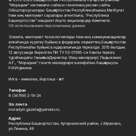
"Мораҙым" ижтимағи-сәйәси гәзитенең рәсми сайты.
Ойоштороусылары: Башҡортостан Республикаһының Матбуғат
һәм киң мәғлүмәт саралары агентлығы, "Республика
Башкортостан" нәшриәт йорто акционерҙар йәмғиәте.
Об использовании персональных данных
Элемтә, мәғлүмәт технологиялары һәм киң коммуникациялар
өлкәһендә күҙәтеү буйынса федераль хеҙмәттең Башҡортостан
Республикаһы буйынса идаралығында теркәлде. 2015 йылдың
12 авгусында бирелгән ПИ ТУ 02-01395-се һанлы теркәү
тураһындағы таныҡлыҡ. Директор (баш мөхәррир) Ладыженко
А.Ғ., "Мораҙым" гәзите мөхәррире вазифаһын башҡарыусы
Р.И.Исҡужина.
Илгә - именлек, йортоңа - ҡот!
Телефон
8 (34789) 2-19-24
Эл. почта
moradym.gazeta@yandex.ru
Адрес
Республика Башкортостан, Кугарчинский район, с.Мраково,
ул.Ленина, 49