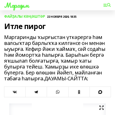
Мораҙым
ФАЙҘАЛЫ КӘҢӘШТӘР
22 НОЯБРЯ 2020, 18:35
Итле пирог
Маргаринды ҡырғыстан үткәрергә һәм
валсыҡтар барлыҡҡа килгәнсе он менән
ыуырға. Кефир йәки ҡаймаҡ, сәй содаһы
һәм йомортҡа һалырға. Барыһын бергә
яҡшылап болғатырға, ҡамыр ҡаты
булырға тейеш. Ҡамырҙы ике өлөшкә
бүлергә. Бер өлөшөн йәйеп, майланған
табаға һалырға.ДАУАМЫ-САЙТТА: