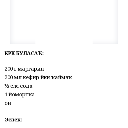
КӘРӘК БУЛАСАҠ:
200 г маргарин
200 мл кефир йәки ҡаймаҡ
½ с.ҡ. сода
1 йомортҡа
он
Эслек: