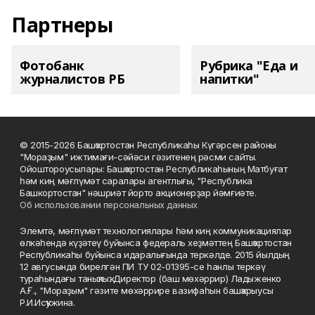
Партнеры
Фотобанк
Рубрика "Еда и
журналистов РБ
напитки"
© 2015-2026 Башҡортостан Республикаһы Күгәрсен районы
"Мораҙым" ижтимағи-сәйәси гәзитенең рәсми сайты.
Ойоштороусылары: Башҡортостан Республикаһының Матбуғат
һәм киң мәғлүмәт саралары агентлығы, "Республика
Башкортостан" нәшриәт йорто акционерҙар йәмғиәте.
Об использовании персональных данных
Элемтә, мәғлүмәт технологиялары һәм киң коммуникациялар
өлкәһендә күҙәтеү буйынса федераль хеҙмәттең Башҡортостан
Республикаһы буйынса идаралығында теркәлде. 2015 йылдың
12 авгусында бирелгән ПИ ТУ 02-01395-се һанлы теркәү
тураһындағы таныҡлыҡ. Директор (баш мөхәррир) Ладыженко
А.Ғ., "Мораҙым" гәзите мөхәррире вазифаһын башҡарыусы
Р.И.Исҡужина.