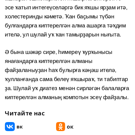
эсе ҡатып интегеүселәргә бик яҡшы ярҙам итә,
холестеринды кәметә. Ҡан баҫымы түбән
булғандарға киптерелгән алма ашарға тәҡдим
ителә, ул шулай уҡ ҡан тамырҙарын нығыта.
Ә бына шәкәр сире, һимереү ҡурҡынысы
янағандарға киптерелгән алманы
файҙаланыуҙан һаҡ булырға кәңәш ителә,
ҡулланғанда сама белеү яҡшыраҡ, ти табиптар
ҙа. Шулай уҡ диатез менән сирләгән балаларға
киптерелгән алманың компотын эсеү файҙалы.
Читайте нас