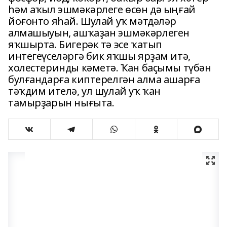
һәм аҡыл эшмәкәрлеге өсөн дә ыңғай
йоғонто яһай. Шулай уҡ мәтдәләр
алмашыуын, ашҡаҙан эшмәкәрлеген
яҡшырта. Бигерәк тә эсе ҡатып
интегеүселәргә бик яҡшы ярҙам итә,
холестеринды кәметә. Ҡан баҫымы түбән
булғандарға киптерелгән алма ашарға
тәҡдим ителә, ул шулай уҡ ҡан
тамырҙарын нығыта.