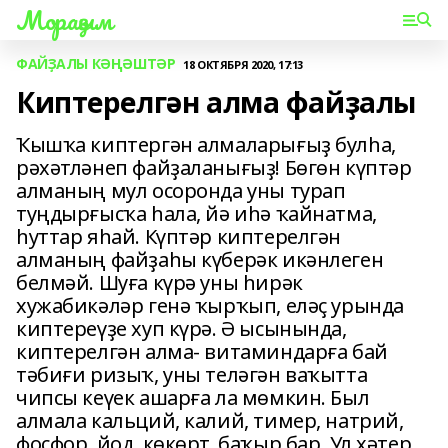
Мораҙым
ФАЙҘАЛЫ КӘҢӘШТӘР
18 ОКТЯБРЯ 2020, 17:13
Киптерелгән алма файҙалы
Ҡышҡа киптергән алмаларығыҙ булһа,
рәхәтләнеп файҙаланығыҙ! Бөгөн күптәр
алманың мул осоронда уны турап
туңдырғысҡа һала, йә иһә ҡайнатма,
һуттар яһай. Күптәр киптерелгән
алманың файҙаһы күберәк икәнлеген
белмәй. Шуға күрә уны һирәк
хужабикәләр генә ҡырҡып, еләҫ урында
киптереүҙе хуп күрә. Ә ысынында,
киптерелгән алма- витаминдарға бай
тәбиғи ризыҡ, уны теләгән ваҡытта
чипсы кеүек ашарға ла мөмкин. Был
алмала кальций, калий, тимер, натрий,
фосфор, йод, көкөрт, баҡыр бар. Ул хәтер