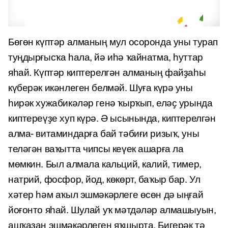
Бөгөн күптәр алманың мул осоронда уны турап
туңдырғысҡа һала, йә иһә ҡайнатма, һуттар
яһай. Күптәр киптерелгән алманың файҙаһы
күберәк икәнлеген белмәй. Шуға күрә уны
һирәк хужабикәләр генә ҡырҡып, еләҫ урында
киптереүҙе хуп күрә. Ә ысынында, киптерелгән
алма- витаминдарға бай тәбиғи ризыҡ, уны
теләгән ваҡытта чипсы кеүек ашарға ла
мөмкин. Был алмала кальций, калий, тимер,
натрий, фосфор, йод, көкөрт, баҡыр бар. Ул
хәтер һәм аҡыл эшмәкәрлеге өсөн дә ыңғай
йоғонто яһай. Шулай уҡ мәтдәләр алмашыуын,
ашҡаҙан эшмәкәрлеген яҡшырта. Бигерәк тә