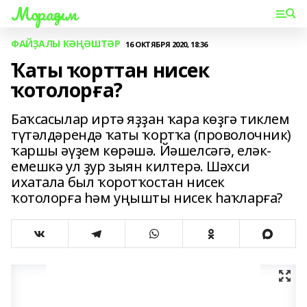
Мораҙым
ФАЙҘАЛЫ КӘҢӘШТӘР
16 ОКТЯБРЯ 2020, 18:36
Ҡаты ҡорттан нисек
ҡотолорға?
Баҡсасылар иртә яҙҙан ҡара көҙгә тиклем
түтәлдәрендә ҡаты ҡортҡа (проволочник)
ҡаршы әүҙем көрәшә. Йәшелсәгә, еләк-
емешкә ул ҙур зыян килтерә. Шәхси
ихатала был ҡоротҡостан нисек
ҡотолорға һәм уңышты нисек һаҡларға?