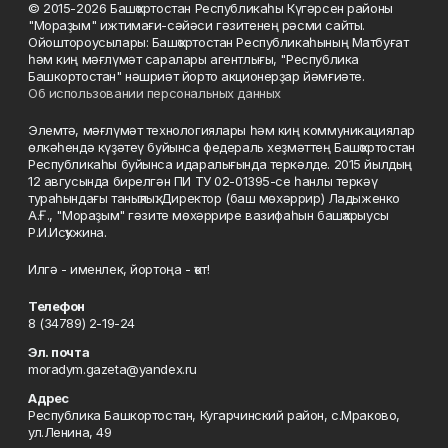
© 2015-2026 Башҡортостан Республикаһы Күгәрсен районы
"Мораҙым" ижтимағи-сәйәси гәзитенең рәсми сайты.
Ойоштороусылары: Башҡортостан Республикаһының Матбуғат
һәм киң мәғлүмәт саралары агентлығы, "Республика
Башкортостан" нәшриәт йорто акционерҙар йәмғиәте.
Об использовании персональных данных
Элемтә, мәғлүмәт технологиялары һәм киң коммуникациялар
өлкәһендә күҙәтеү буйынса федераль хеҙмәттең Башҡортостан
Республикаһы буйынса идаралығында теркәлде. 2015 йылдың
12 авгусында бирелгән ПИ ТУ 02-01395-се һанлы теркәү
тураһындағы таныҡлыҡ. Директор (баш мөхәррир) Ладыженко
А.Ғ., "Мораҙым" гәзите мөхәррире вазифаһын башҡарыусы
Р.И.Исҡужина.
Илгә - именлек, йортоңа - ҡот!
Телефон
8 (34789) 2-19-24
Эл. почта
moradym.gazeta@yandex.ru
Адрес
Республика Башкортостан, Кугарчинский район, с.Мраково,
ул.Ленина, 49