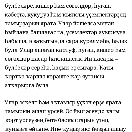
бүлбеләре, кишер һәм сөгөлдөр, һуған,
кәбеҫтә, кукуруз һәм ҡыяҡлы үҫемлектәрҙең
тамырҙарын ярата. Улар йәшелсә менән
һыйлана башлағас та, үҫемлектәр ауырыуға
һабыша, ә ваҡытында сара күрелмәһә, һәләк
була. Улар ашаған картуф, һуған, кишер һәм
сөгөлдөр насар һаҡланасаҡ. Иң насары –
бүлбеләр сереһә, һаҫыҡ еҫ сығара. Ҡаты
ҡортҡа ҡаршы көрәште ҡар яуғансы
атҡарырға була.
Улар әскелт һәм аҡтамыр үҫкән ерҙе ярата,
тамырын ашап үрсей. Өс йыл эсендә ҡаты
ҡорт үрсеүҙең бөтә баҫҡыстарын үтеп,
ҡуңыҙға әйләнә. Инә ҡуңыҙ ике йөҙҙән ашыу