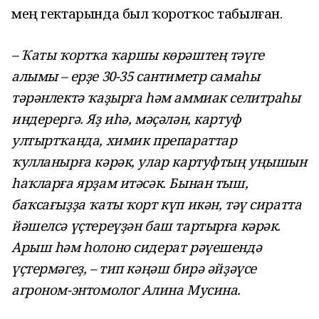
мең гектарында был ҡоротҡос табылған.
– Ҡаты ҡортҡа ҡаршы көрәштең тәүге
алымы – ерҙе 30-35 сантиметр самаһы
тәрәнлектә ҡаҙырға һәм аммиак селитраһы
индерергә. Яҙ иһә, мәҫәлән, картуф
ултыртҡанда, химик препараттар
ҡулланырға кәрәк, улар картуфтың уңышын
һаҡларға ярҙам итәсәк. Бынан тыш,
баҡсағыҙҙа ҡаты ҡорт күп икән, тәү сиратта
йәшелсә үҫтереүҙән баш тартырға кәрәк.
Арыш һәм һолоно сидерат рәүешендә
үҫтермәгеҙ, – тип кәңәш бирә әйҙәүсе
агроном-энтомолог Алина Мусина.