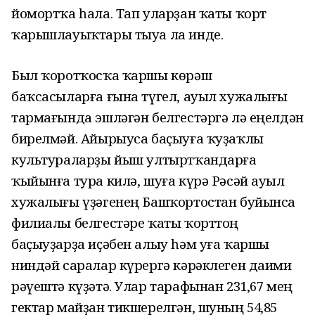
йомортҡа һала. Тап уларҙан ҡаты ҡорт
ҡарышлауыҡтары тыуа ла инде.
Был ҡоротҡосҡа ҡаршы көрәш
баҡсасыларға ғына түгел, ауыл хужалығы
тармағында эшләгән белгестәргә лә еңелдән
бирелмәй. Айырыуса баҫыуға ҡуҙаҡлы
культураларҙы йыш ултыртҡандарға
ҡыйынға тура килә, шуға күрә Рәсәй ауыл
хужалығы үҙәгенең Башҡортостан буйынса
филиалы белгестәре ҡаты ҡорттоң
баҫыуҙарҙа иҫәбен алыу һәм уға ҡаршы
ниндәй саралар күрергә кәрәклеген даими
рәүештә күҙәтә. Улар тарафынан 231,67 мең
гектар майҙан тикшерелгән, шуның 54,85