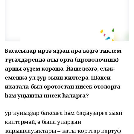
Баҡсасылар иртә яҙҙан ҡара көҙгә тиклем
түтәлдәрендә ҡаты ҡортҡа (проволочник)
ҡаршы әүҙем көрәшә. Йәшелсәгә, еләк-
емешкә ул ҙур зыян килтерә. Шәхси
ихатала был ҡоротҡостан нисек ҡотолорға
һәм уңышты нисек һаҡларға?
Ҙур ҡуңыҙҙар баҡсаға һәм баҫыуҙарға зыян
килтермәй, ә бына уларҙың
ҡарышлауыҡтары – ҡаты ҡорттар картуф