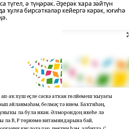
түгел, ә түңәрәк. Әҙерәк ҡара зәйтүн
а ҡулға бирсәткәләр кейергә кәрәк, юғиһә
ңә.
н ап-аҡ хуш еҫле сәскә атҡан гөлйемеш ҡыуағы
рып әйләнмәһәм, белмәҫ тә инем. Баҡтиһәң,
 уныҡы ла була икән. Әлморондоң икеһе лә
ы ла В, Р төркөмө витаминдарына бай,
 органик кислоталар, пектин һәм, әлбиттә, С