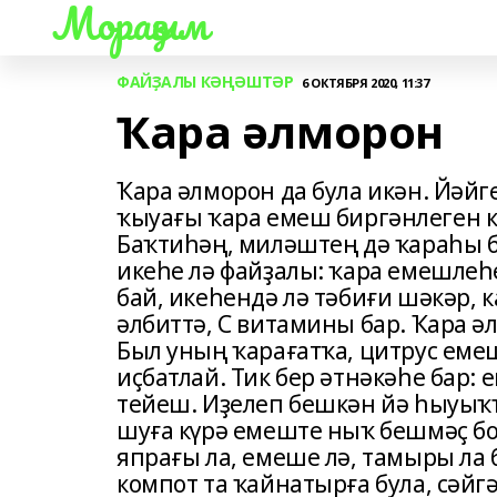
Мораҙым
ФАЙҘАЛЫ КӘҢӘШТӘР
6 ОКТЯБРЯ 2020, 11:37
Ҡара әлморон
Ҡара әлморон да була икән. Йәйг
ҡыуағы ҡара емеш биргәнлеген к
Баҡтиһәң, миләштең дә ҡараһы б
икеһе лә файҙалы: ҡара емешлеһ
бай, икеһендә лә тәбиғи шәкәр, к
әлбиттә, С витамины бар. Ҡара ә
Был уның ҡарағатҡа, цитрус еме
иҫбатлай. Тик бер әтнәкәһе бар:
тейеш. Иҙелеп бешкән йә һыуыҡҡ
шуға күрә емеште ныҡ бешмәҫ б
япрағы ла, емеше лә, тамыры л
компот та ҡайнатырға була, сәйг