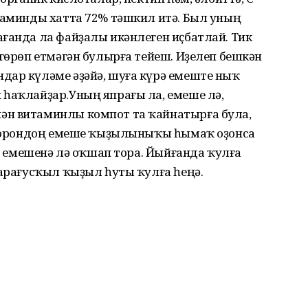
итаминды хатта 72% тәшкил итә. Был уның
ғанда ла файҙалы икәнлеген иҫбатлай. Тик
лгөрөп етмәгән булырға тейеш. Иҙелеп бешкән
дар күләме әҙәйә, шуға күрә емеште ныҡ
 һаҡлайҙар.Уның япрағы ла, емеше лә,
ән витаминлы компот та ҡайнатырға була,
әлморондоң емеше ҡыҙылыныҡы һымаҡ оҙонса
үн емешенә лә оҡшап тора. Йыйғанда ҡулға
ҡарағусҡыл ҡыҙыл һуты ҡулға һеңә.