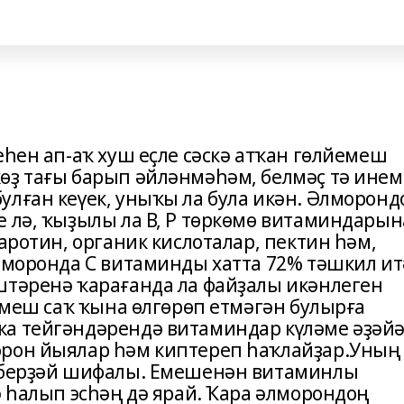
еһен ап-аҡ хуш еҫле сәскә атҡан гөлйемеш
өҙ тағы барып әйләнмәһәм, белмәҫ тә инем
улған кеүек, уныҡы ла була икән. Әлморонд
е лә, ҡыҙылы ла В, Р төркөмө витаминдарын
аротин, органик кислоталар, пектин һәм,
лморонда С витаминды хатта 72% тәшкил ит
штәренә ҡарағанда ла файҙалы икәнлеген
 емеш саҡ ҡына өлгөрөп етмәгән булырға
а тейгәндәрендә витаминдар күләме әҙәйә
орон йыялар һәм киптереп һаҡлайҙар.Уның
а берҙәй шифалы. Емешенән витаминлы
ә һалып эсһәң дә ярай. Ҡара әлморондоң