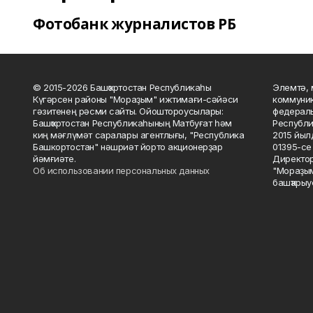
Фотобанк журналистов РБ
© 2015-2026 Башҡортостан Республикаһы
Элемтә, 
Күгәрсен районы "Мораҙым" ижтимағи-сәйәси
коммуник
гәзитенең рәсми сайты. Ойоштороусылары:
федераль
Башҡортостан Республикаһының Матбуғат һәм
Республи
киң мәғлүмәт саралары агентлығы, "Республика
2015 йыл
Башкортостан" нәшриәт йорто акционерҙар
01395-се 
йәмғиәте.
Директор
Об использовании персональных данных
"Мораҙым
башҡарыу