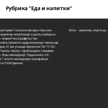
Рубрика "Еда и напитки"
мәғлүмәт технологиялары һәм киң
Илгә - именлек, йортоңа - 
ациялар өлкәһендә күҙәтеү буйынса
 хеҙмәттең Башҡортостан
каһы буйынса идаралығында теркәлде.
дың 12 авгусында бирелгән ПИ ТУ 02-
һанлы теркәү тураһындағы таныҡлыҡ.
 (баш мөхәррир) Ладыженко А.Ғ.,
" гәзите мөхәррире вазифаһын
сы Р.И.Исҡужина.