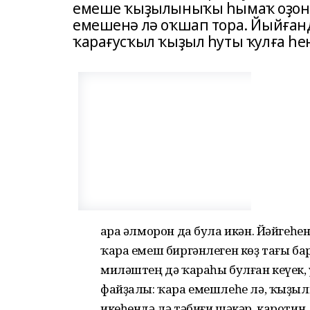
емеше ҡыҙылыныҡы һымаҡ оҙонса 
емешенә лә оҡшап тора. Йыйғанд
ҡарағусҡыл ҡыҙыл һуты ҡулға һе
Ҡара әлморон да була икән. Йәйгеһе
ҡара емеш биргәнлеген көҙ тағы ба
миләштең дә ҡараһы булған кеүек,
файҙалы: ҡара емешлеһе лә, ҡыҙыл
икеһендә лә тәбиғи шәкәр, каротин,