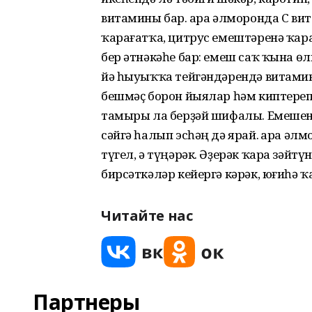
витамины бар. Ҡара әлморонда С в
ҡарағатҡа, цитрус емештәренә ҡара
бер әтнәкәһе бар: емеш саҡ ҡына ө
йә һыуыҡҡа тейгәндәрендә витамин
бешмәҫ борон йыялар һәм киптереп
тамыры ла берҙәй шифалы. Емешен
сәйгә һалып эсһәң дә ярай. Ҡара 
түгел, ә түңәрәк. Әҙерәк ҡара зәйт
бирсәткәләр кейергә кәрәк, юғиһә 
Читайте нас
Партнеры