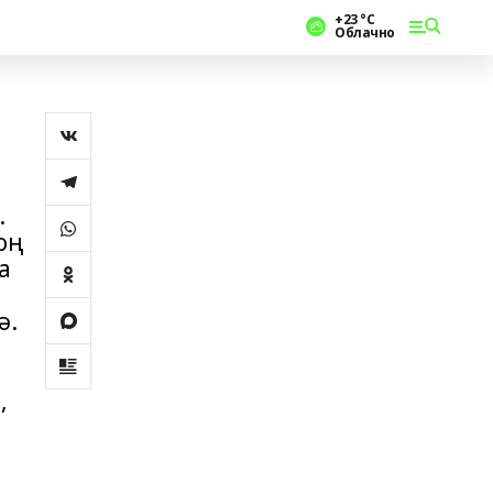
+23 °С
Облачно
.
оң
а
ә.
,