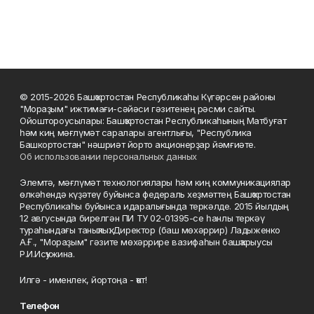
© 2015-2026 Башҡортостан Республикаһы Күгәрсен районы
"Мораҙым" ижтимағи-сәйәси гәзитенең рәсми сайты.
Ойоштороусылары: Башҡортостан Республикаһының Матбуғат
һәм киң мәғлүмәт саралары агентлығы, "Республика
Башкортостан" нәшриәт йорто акционерҙар йәмғиәте.
Об использовании персональных данных
Элемтә, мәғлүмәт технологиялары һәм киң коммуникациялар
өлкәһендә күҙәтеү буйынса федераль хеҙмәттең Башҡортостан
Республикаһы буйынса идаралығында теркәлде. 2015 йылдың
12 авгусында бирелгән ПИ ТУ 02-01395-се һанлы теркәү
тураһындағы таныҡлыҡ. Директор (баш мөхәррир) Ладыженко
А.Ғ., "Мораҙым" гәзите мөхәррире вазифаһын башҡарыусы
Р.И.Исҡужина.
Илгә - именлек, йортоңа - ҡот!
Телефон