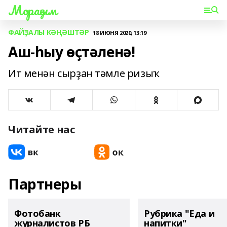
Мораҙым
ФАЙҘАЛЫ КӘҢӘШТӘР
18 ИЮНЯ 2020, 13:19
Аш-һыу өҫтәленә!
Ит менән сырҙан тәмле ризыҡ
Читайте нас
Партнеры
Фотобанк
Рубрика "Еда и
журналистов РБ
напитки"