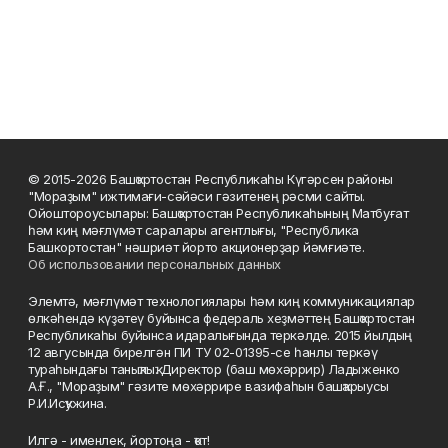
© 2015-2026 Башҡортостан Республикаһы Күгәрсен районы
"Мораҙым" ижтимағи-сәйәси гәзитенең рәсми сайты.
Ойоштороусылары: Башҡортостан Республикаһының Матбуғат
һәм киң мәғлүмәт саралары агентлығы, "Республика
Башкортостан" нәшриәт йорто акционерҙар йәмғиәте.
Об использовании персональных данных
Элемтә, мәғлүмәт технологиялары һәм киң коммуникациялар
өлкәһендә күҙәтеү буйынса федераль хеҙмәттең Башҡортостан
Республикаһы буйынса идаралығында теркәлде. 2015 йылдың
12 авгусында бирелгән ПИ ТУ 02-01395-се һанлы теркәү
тураһындағы таныҡлыҡ. Директор (баш мөхәррир) Ладыженко
А.Ғ., "Мораҙым" гәзите мөхәррире вазифаһын башҡарыусы
Р.И.Исҡужина.
Илгә - именлек, йортоңа - ҡот!