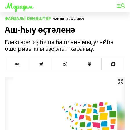
Мораҙым
ФАЙҘАЛЫ КӘҢӘШТӘР
12 ИЮНЯ 2020, 08:51
Аш-һыу өҫтәленә
Еләктәрегеҙ бешә башланымы, улайһа
ошо ризыҡты әҙерләп ҡарағыҙ.