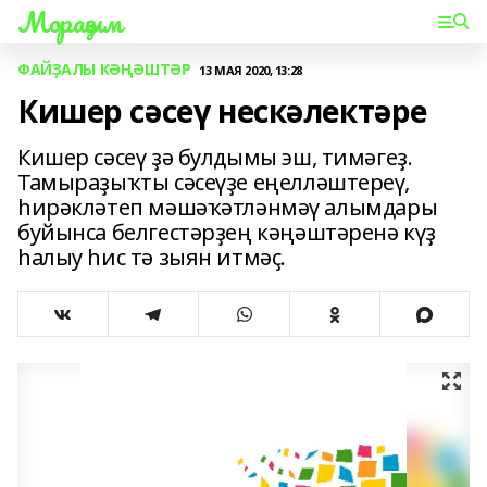
Мораҙым
ФАЙҘАЛЫ КӘҢӘШТӘР
13 МАЯ 2020, 13:28
Кишер сәсеү нескәлектәре
Кишер сәсеү ҙә булдымы эш, тимәгеҙ.
Тамыраҙыҡты сәсеүҙе еңелләштереү,
һирәкләтеп мәшәҡәтләнмәү алымдары
буйынса белгестәрҙең кәңәштәренә күҙ
һалыу һис тә зыян итмәҫ.