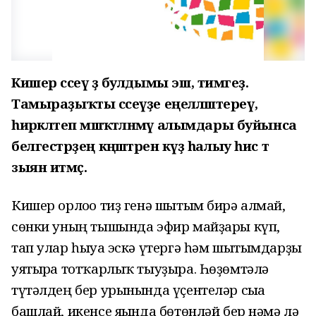
Кишер сәсеү ҙә булдымы эш, тимәгеҙ.
Тамыраҙыҡты сәсеүҙе еңелләштереү,
һирәкләтеп мәшәҡәтләнмәү алымдары буйынса
белгестәрҙең кәңәштәренә күҙ һалыу һис тә
зыян итмәҫ.
Кишер орлоғо тиҙ генә шытым бирә алмай,
сөнки уның тышында эфир майҙары күп,
тап улар һыуға эскә үтергә һәм шытымдарҙы
уятырға тотҡарлыҡ тыуҙыра. Һөҙөмтәлә
түтәлдең бер урынында үҫентеләр сыға
башлай, икенсе яғында бөтөнләй бер нәмә лә