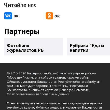
Читайте нас
Партнеры
Фотобанк
Рубрика "Еда и
журналистов РБ
напитки"
© 2015-2026 Башҡортостан Республикаһы Күгәрсен районы
"Мораҙым" ижтимағи-сәйәси гәзитенең рәсми сайты.
Ойоштороусылары: Башҡортостан Республикаһының Матбуғат
һәм киң мәғлүмәт саралары агентлығы, "Республика
Башкортостан" нәшриәт йорто акционерҙар йәмғиәте.
Об использовании персональных данных
Элемтә, мәғлүмәт технологиялары һәм киң коммуникациялар
өлкәһендә күҙәтеү буйынса федераль хеҙмәттең Башҡортостан