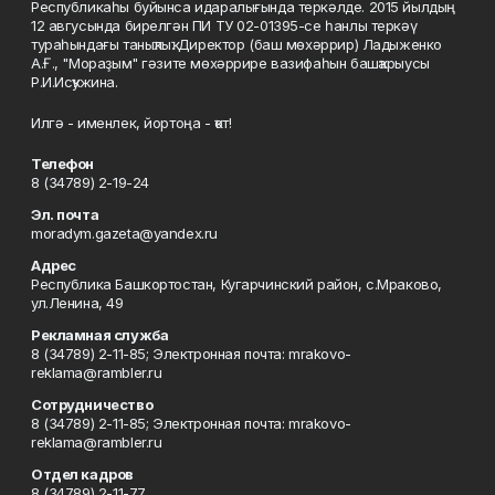
Республикаһы буйынса идаралығында теркәлде. 2015 йылдың
12 авгусында бирелгән ПИ ТУ 02-01395-се һанлы теркәү
тураһындағы таныҡлыҡ. Директор (баш мөхәррир) Ладыженко
А.Ғ., "Мораҙым" гәзите мөхәррире вазифаһын башҡарыусы
Р.И.Исҡужина.
Илгә - именлек, йортоңа - ҡот!
Телефон
8 (34789) 2-19-24
Эл. почта
moradym.gazeta@yandex.ru
Адрес
Республика Башкортостан, Кугарчинский район, с.Мраково,
ул.Ленина, 49
Рекламная служба
8 (34789) 2-11-85; Электронная почта: mrakovo-
reklama@rambler.ru
Сотрудничество
8 (34789) 2-11-85; Электронная почта: mrakovo-
reklama@rambler.ru
Отдел кадров
8 (34789) 2-11-77