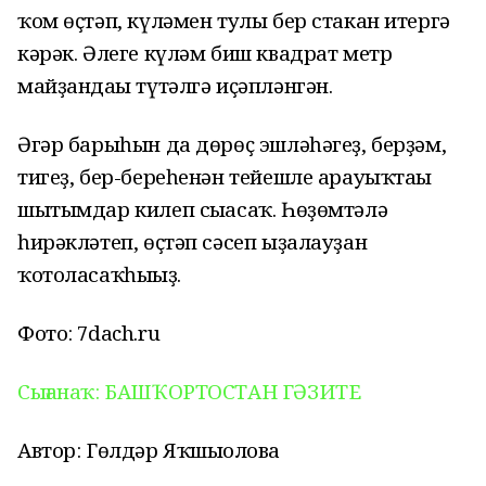
ҡом өҫтәп, күләмен тулы бер стакан итергә
кәрәк. Әлеге күләм биш квадрат метр
майҙандағы түтәлгә иҫәпләнгән.
Әгәр барыһын да дөрөҫ эшләһәгеҙ, берҙәм,
тигеҙ, бер-береһенән тейешле арауыҡтағы
шытымдар килеп сығасаҡ. Һөҙөмтәлә
һирәкләтеп, өҫтәп сәсеп ыҙалауҙан
ҡотоласаҡһығыҙ.
Фото: 7dach.ru
Сығанаҡ: БАШҠОРТОСТАН ГӘЗИТЕ
Автор: Гөлдәр Яҡшығолова