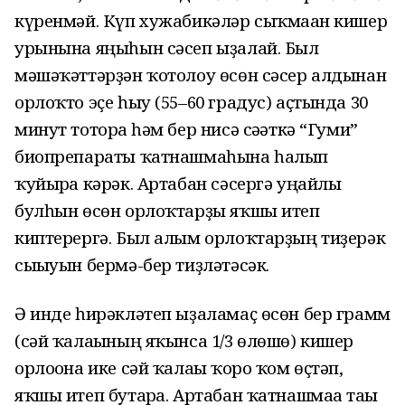
күренмәй. Күп хужабикәләр сыҡмаған кишер
урынына яңыһын сәсеп ыҙалай. Был
мәшәҡәттәрҙән ҡотолоу өсөн сәсер алдынан
орлоҡто эҫе һыу (55–60 градус) аҫтында 30
минут тоторға һәм бер нисә сәғәткә “Гуми”
биопрепараты ҡатнашмаһына һалып
ҡуйырға кәрәк. Артабан сәсергә уңайлы
булһын өсөн орлоҡтарҙы яҡшы итеп
киптерергә. Был алым орлоҡтарҙың тиҙерәк
сығыуын бермә-бер тиҙләтәсәк.
Ә инде һирәкләтеп ыҙаламаҫ өсөн бер грамм
(сәй ҡалағының яҡынса 1/3 өлөшө) кишер
орлоғона ике сәй ҡалағы ҡоро ҡом өҫтәп,
яҡшы итеп бутарға. Артабан ҡатнашмаға тағы