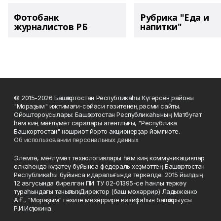
Фотобанк
Рубрика "Еда и
журналистов РБ
напитки"
© 2015-2026 Башҡортостан Республикаһы Күгәрсен районы
"Мораҙым" ижтимағи-сәйәси гәзитенең рәсми сайты.
Ойоштороусылары: Башҡортостан Республикаһының Матбуғат
һәм киң мәғлүмәт саралары агентлығы, "Республика
Башкортостан" нәшриәт йорто акционерҙар йәмғиәте.
Об использовании персональных данных
Элемтә, мәғлүмәт технологиялары һәм киң коммуникациялар
өлкәһендә күҙәтеү буйынса федераль хеҙмәттең Башҡортостан
Республикаһы буйынса идаралығында теркәлде. 2015 йылдың
12 авгусында бирелгән ПИ ТУ 02-01395-се һанлы теркәү
тураһындағы таныҡлыҡ. Директор (баш мөхәррир) Ладыженко
А.Ғ., "Мораҙым" гәзите мөхәррире вазифаһын башҡарыусы
Р.И.Исҡужина.