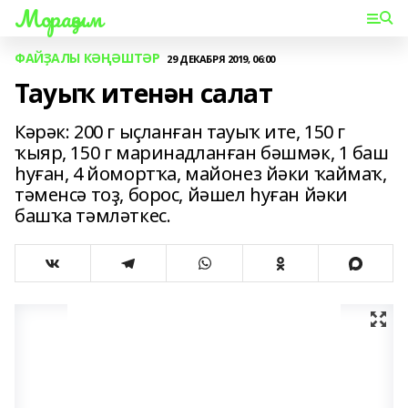
Мораҙым
ФАЙҘАЛЫ КӘҢӘШТӘР
29 ДЕКАБРЯ 2019, 06:00
Тауыҡ итенән салат
Кәрәк: 200 г ыҫланған тауыҡ ите, 150 г
ҡыяр, 150 г маринадланған бәшмәк, 1 баш
һуған, 4 йомортҡа, майонез йәки ҡаймаҡ,
тәменсә тоҙ, борос, йәшел һуған йәки
башҡа тәмләткес.