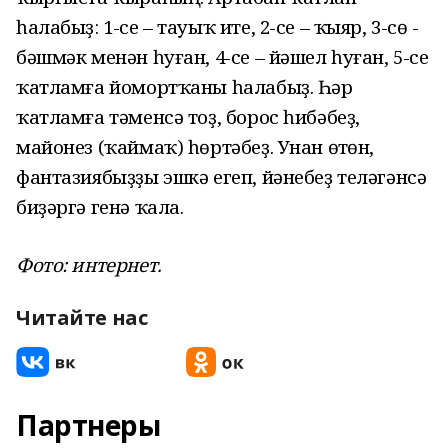
һалабыҙ: 1-се – тауыҡ ите, 2-се – ҡыяр, 3-сө -
бәшмәк менән һуған, 4-се – йәшел һуған, 5-се
ҡатламға йомортҡаны һалабыҙ. Һәр
ҡатламға тәменсә тоҙ, борос һибәбеҙ,
майонез (ҡаймаҡ) һөртәбеҙ. Унан өҫтөн,
фантазиябыҙҙы эшкә егеп, йәнебеҙ теләгәнсә
биҙәргә генә ҡала.
Фото: интернет.
Читайте нас
Партнеры