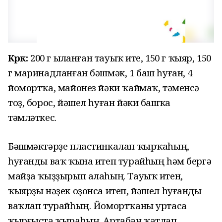
Кәрәк:
200 г ыҫланған тауыҡ ите, 150 г ҡыяр, 150
г маринадланған бәшмәк, 1 баш һуған, 4
йомортҡа, майонез йәки ҡаймаҡ, тәменсә
тоҙ, борос, йәшел һуған йәки башҡа
тәмләткес.
Бәшмәктәрҙе пластинкалап ҡырҡаһың,
һуғанды ваҡ ҡына итеп турайһың һәм бергә
майҙа ҡыҙҙырып алаһың. Тауыҡ итен,
ҡыярҙы нәҙек оҙонса итеп, йәшел һуғанды
ваҡлап турайһың. Йомортҡаны уртаса
ҡырғыста ҡыраһың. Артабан ҡатлап