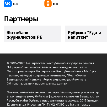
Партнеры
Фотобанк
Рубрика "Еда и
журналистов РБ
напитки"
© 2015-2026 Башҡортостан Республикаһы Күгәрсен районы
"Мораҙым" ижтимағи-сәйәси гәзитенең рәсми сайты.
Ойоштороусылары: Башҡортостан Республикаһының Матбуғат
һәм киң мәғлүмәт саралары агентлығы, "Республика
Башкортостан" нәшриәт йорто акционерҙар йәмғиәте.
Об использовании персональных данных
Элемтә, мәғлүмәт технологиялары һәм киң коммуникациялар
өлкәһендә күҙәтеү буйынса федераль хеҙмәттең Башҡортостан
Республикаһы буйынса идаралығында теркәлде. 2015 йылдың
12 авгусында бирелгән ПИ ТУ 02-01395-се һанлы теркәү