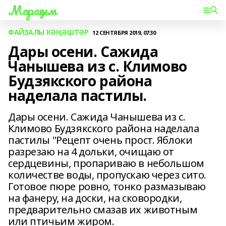
Мораҙым
ФАЙҘАЛЫ КӘҢӘШТӘР
12 СЕНТЯБРЯ 2019, 07:30
Дары осени. Сажида
Чанышева из с. Климово
Будзякского района
наделала пастилы.
Дары осени. Сажида Чанышева из с.
Климово Будзякского района наделала
пастилы "Рецепт очень прост. Яблоки
разрезаю на 4 дольки, очищаю от
сердцевины, пропариваю в небольшом
количестве воды, пропускаю через сито.
Готовое пюре ровно, тонко размазываю
на фанеру, на доски, на сковородки,
предварительно смазав их животным
или птичьим жиром.