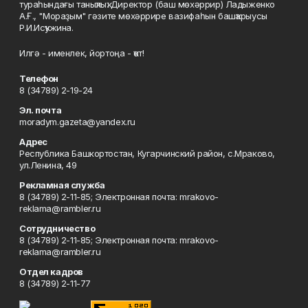
тураһындағы таныҡлыҡ. Директор (баш мөхәррир) Ладыженко
А.Ғ., "Мораҙым" гәзите мөхәррире вазифаһын башҡарыусы
Р.И.Исҡужина.
Илгә - именлек, йортоңа - ҡот!
Телефон
8 (34789) 2-19-24
Эл. почта
moradym.gazeta@yandex.ru
Адрес
Республика Башкортостан, Кугарчинский район, с.Мраково,
ул.Ленина, 49
Рекламная служба
8 (34789) 2-11-85; Электронная почта: mrakovo-
reklama@rambler.ru
Сотрудничество
8 (34789) 2-11-85; Электронная почта: mrakovo-
reklama@rambler.ru
Отдел кадров
8 (34789) 2-11-77