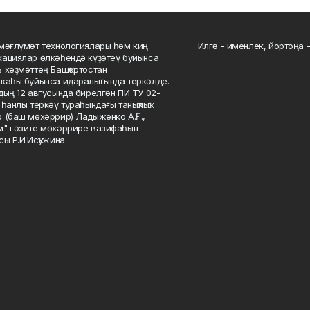
мәғлүмәт технологиялары һәм киң
Илгә - именлек, йортоңа - 
ациялар өлкәһендә күҙәтеү буйынса
 хеҙмәттең Башҡортостан
каһы буйынса идаралығында теркәлде.
дың 12 авгусында бирелгән ПИ ТУ 02-
һанлы теркәү тураһындағы таныҡлыҡ.
 (баш мөхәррир) Ладыженко А.Ғ.,
" гәзите мөхәррире вазифаһын
сы Р.И.Исҡужина.