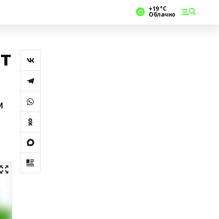
+19 °С
Облачно
т
м