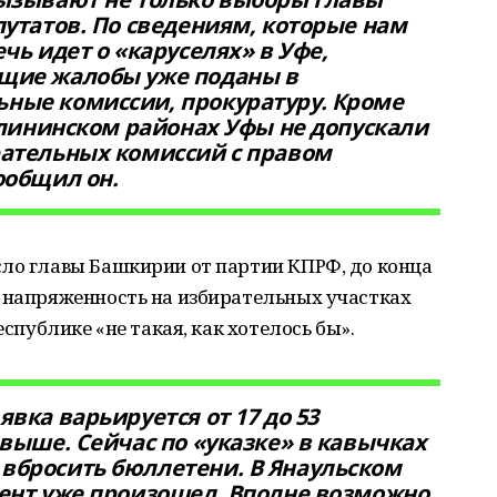
путатов. По сведениям, которые нам
чь идет о «каруселях» в Уфе,
ющие жалобы уже поданы в
ные комиссии, прокуратуру. Кроме
Калининском районах Уфы не допускали
рательных комиссий с правом
ообщил он.
сло главы Башкирии от партии КПРФ, до конца
, напряженность на избирательных участках
еспублике «не такая, как хотелось бы».
вка варьируется от 17 до 53
 выше. Сейчас по «указке» в кавычках
вбросить бюллетени. В Янаульском
ент уже произошел. Вполне возможно,