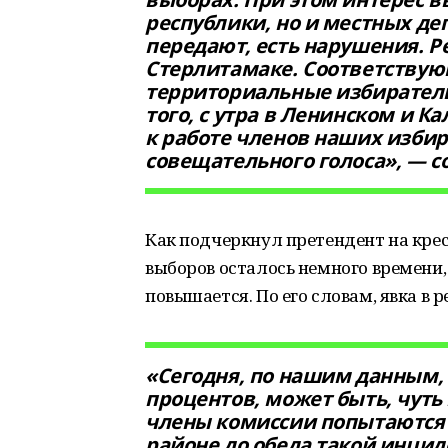
республики, но и местных де
передают, есть нарушения. Ре
Стерлитамаке. Соответству
территориальные избиратель
того, с утра в Ленинском и 
к работе членов наших изби
совещательного голоса», — с
Как подчеркнул претендент на кре
выборов осталось немного времени
повышается. По его словам, явка в р
«Сегодня, по нашим данным, я
процентов, может быть, чуть
члены комиссии попытаются 
районе до обеда такой инцид