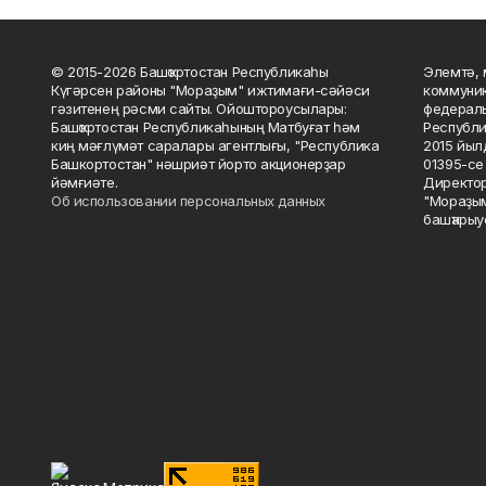
© 2015-2026 Башҡортостан Республикаһы
Элемтә, 
Күгәрсен районы "Мораҙым" ижтимағи-сәйәси
коммуник
гәзитенең рәсми сайты. Ойоштороусылары:
федераль
Башҡортостан Республикаһының Матбуғат һәм
Республи
киң мәғлүмәт саралары агентлығы, "Республика
2015 йыл
Башкортостан" нәшриәт йорто акционерҙар
01395-се 
йәмғиәте.
Директор
Об использовании персональных данных
"Мораҙым
башҡарыу