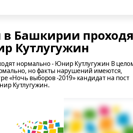
 в Башкирии проходя
ир Кутлугужин
одят нормально - Юнир Кутлугужин В цело
рмально, но факты нарушений имеются,
ре «Ночь выборов -2019» кандидат на пост
нир Кутлугужин.