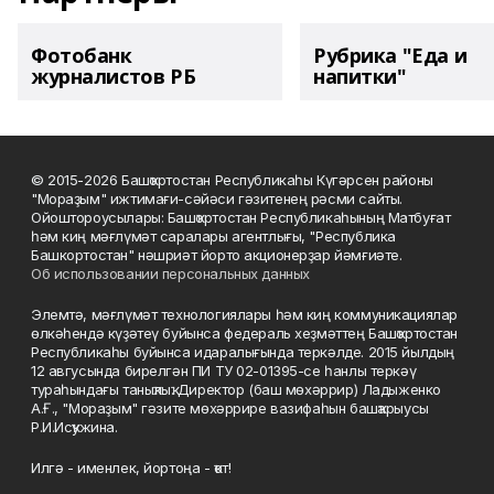
Фотобанк
Рубрика "Еда и
журналистов РБ
напитки"
© 2015-2026 Башҡортостан Республикаһы Күгәрсен районы
"Мораҙым" ижтимағи-сәйәси гәзитенең рәсми сайты.
Ойоштороусылары: Башҡортостан Республикаһының Матбуғат
һәм киң мәғлүмәт саралары агентлығы, "Республика
Башкортостан" нәшриәт йорто акционерҙар йәмғиәте.
Об использовании персональных данных
Элемтә, мәғлүмәт технологиялары һәм киң коммуникациялар
өлкәһендә күҙәтеү буйынса федераль хеҙмәттең Башҡортостан
Республикаһы буйынса идаралығында теркәлде. 2015 йылдың
12 авгусында бирелгән ПИ ТУ 02-01395-се һанлы теркәү
тураһындағы таныҡлыҡ. Директор (баш мөхәррир) Ладыженко
А.Ғ., "Мораҙым" гәзите мөхәррире вазифаһын башҡарыусы
Р.И.Исҡужина.
Илгә - именлек, йортоңа - ҡот!