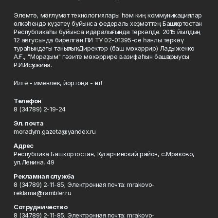
Элемтә, мәғлүмәт технологиялары һәм киң коммуникациялар
өлкәһендә күҙәтеү буйынса федераль хеҙмәттең Башҡортостан
Республикаһы буйынса идаралығында теркәлде. 2015 йылдың
12 авгусында бирелгән ПИ ТУ 02-01395-се һанлы теркәү
тураһындағы таныҡлыҡ. Директор (баш мөхәррир) Ладыженко
А.Ғ., "Мораҙым" гәзите мөхәррире вазифаһын башҡарыусы
Р.И.Исҡужина.
Илгә - именлек, йортоңа - ҡот!
Телефон
8 (34789) 2-19-24
Эл. почта
moradym.gazeta@yandex.ru
Адрес
Республика Башкортостан, Кугарчинский район, с.Мраково,
ул.Ленина, 49
Рекламная служба
8 (34789) 2-11-85; Электронная почта: mrakovo-
reklama@rambler.ru
Сотрудничество
8 (34789) 2-11-85; Электронная почта: mrakovo-