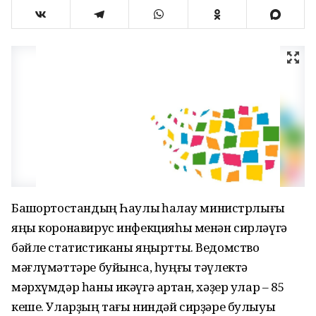
Башҡортостандың Һаулыҡ һаҡлау министрлығы
яңы коронавирус инфекцияһы менән сирләүгә
бәйле статистиканы яңыртты. Ведомство
мәғлүмәттәре буйынса, һуңғы тәүлектә
мәрхүмдәр һаны икәүгә артҡан, хәҙер улар – 85
кеше. Уларҙың тағы ниндәй сирҙәре булыуы