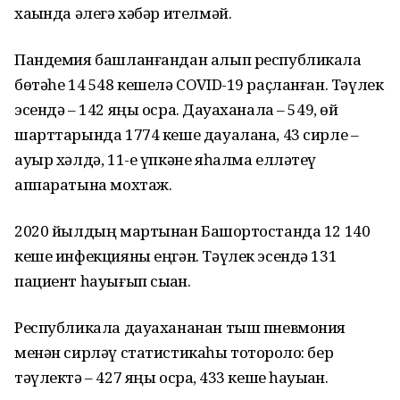
хаҡында әлегә хәбәр ителмәй.
Пандемия башланғандан алып республикала
бөтәһе 14 548 кешелә COVID-19 раҫланған. Тәүлек
эсендә – 142 яңы осраҡ. Дауаханала – 549, өй
шарттарында 1774 кеше дауалана, 43 сирле –
ауыр хәлдә, 11-е үпкәне яһалма елләтеү
аппаратына мохтаж.
2020 йылдың мартынан Башҡортостанда 12 140
кеше инфекцияны еңгән. Тәүлек эсендә 131
пациент һауығып сыҡҡан.
Республикала дауахананан тыш пневмония
менән сирләү статистикаһы тотороҡло: бер
тәүлектә – 427 яңы осраҡ, 433 кеше һауыҡҡан.