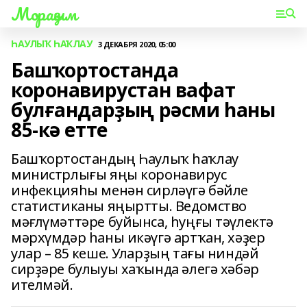
Мораҙым
ҺАУЛЫҠ ҺАҠЛАУ
3 ДЕКАБРЯ 2020, 05:00
Башҡортостанда
коронавирустан вафат
булғандарҙың рәсми һаны
85-кә етте
Башҡортостандың Һаулыҡ һаҡлау
министрлығы яңы коронавирус
инфекцияһы менән сирләүгә бәйле
статистиканы яңыртты. Ведомство
мәғлүмәттәре буйынса, һуңғы тәүлектә
мәрхүмдәр һаны икәүгә артҡан, хәҙер
улар – 85 кеше. Уларҙың тағы ниндәй
сирҙәре булыуы хаҡында әлегә хәбәр
ителмәй.