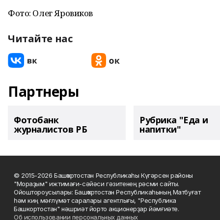
Фото: Олег Яровиков
Читайте нас
Партнеры
Фотобанк
Рубрика "Еда и
журналистов РБ
напитки"
© 2015-2026 Башҡортостан Республикаһы Күгәрсен районы
"Мораҙым" ижтимағи-сәйәси гәзитенең рәсми сайты.
Ойоштороусылары: Башҡортостан Республикаһының Матбуғат
һәм киң мәғлүмәт саралары агентлығы, "Республика
Башкортостан" нәшриәт йорто акционерҙар йәмғиәте.
Об использовании персональных данных