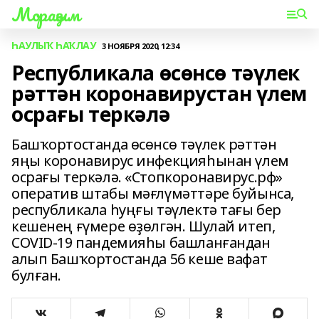
Мораҙым
ҺАУЛЫҠ ҺАҠЛАУ
3 НОЯБРЯ 2020, 12:34
Республикала өсөнсө тәүлек
рәттән коронавирустан үлем
осрағы теркәлә
Башҡортостанда өсөнсө тәүлек рәттән
яңы коронавирус инфекцияһынан үлем
осрағы теркәлә. «Стопкоронавирус.рф»
оператив штабы мәғлүмәттәре буйынса,
республикала һуңғы тәүлектә тағы бер
кешенең ғүмере өҙөлгән. Шулай итеп,
COVID-19 пандемияһы башланғандан
алып Башҡортостанда 56 кеше вафат
булған.