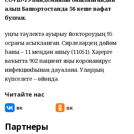
алып Башҡортостанда 56 кеше вафат
булған.
Һуңғы тәүлектә ауырыу йоҡтороуҙың 95
осрағы асыҡланған. Сирлеләрҙең дөйөм
һаны – 11 меңдән ашыу (11051). Хәҙерге
ваҡытта 902 пациент яңы коронавирус
инфекцияһынан дауалана. Уларҙың
күпселеге – өйөндә.
Читайте нас
Партнеры