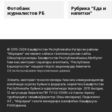
Фотобанк
Рубрика "Еда и
журналистов РБ
напитки"
© 2015-2026 Башҡортостан Республикаһы Күгәрсен районы
"Мораҙым" ижтимағи-сәйәси гәзитенең рәсми сайты.
Ойоштороусылары: Башҡортостан Республикаһының Матбуғат
һәм киң мәғлүмәт саралары агентлығы, "Республика
Башкортостан" нәшриәт йорто акционерҙар йәмғиәте.
Об использовании персональных данных
Элемтә, мәғлүмәт технологиялары һәм киң коммуникациялар
өлкәһендә күҙәтеү буйынса федераль хеҙмәттең Башҡортостан
Республикаһы буйынса идаралығында теркәлде. 2015 йылдың
12 авгусында бирелгән ПИ ТУ 02-01395-се һанлы теркәү
тураһындағы таныҡлыҡ. Директор (баш мөхәррир) Ладыженко
А.Ғ., "Мораҙым" гәзите мөхәррире вазифаһын башҡарыусы
Р.И.Исҡужина.