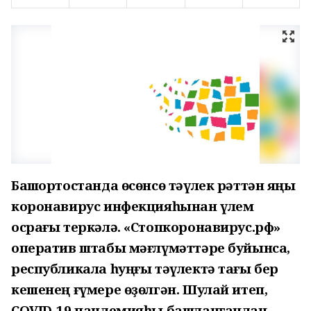
Башҡортостанда өсөнсө тәүлек рәттән яңы
коронавирус инфекцияһынан үлем
осрағы теркәлә. «Стопкоронавирус.рф»
оператив штабы мәғлүмәттәре буйынса,
республикала һуңғы тәүлектә тағы бер
кешенең ғүмере өҙөлгән. Шулай итеп,
COVID-19 пандемияһы башланғандан