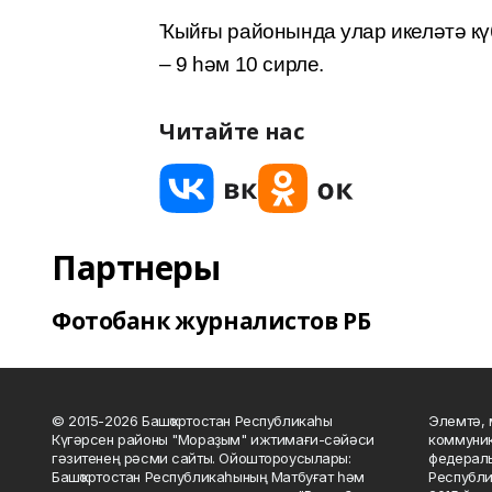
Ҡыйғы районында улар икеләтә к
– 9 һәм 10 сирле.
Читайте нас
Партнеры
Фотобанк журналистов РБ
© 2015-2026 Башҡортостан Республикаһы
Элемтә, 
Күгәрсен районы "Мораҙым" ижтимағи-сәйәси
коммуник
гәзитенең рәсми сайты. Ойоштороусылары:
федераль
Башҡортостан Республикаһының Матбуғат һәм
Республи