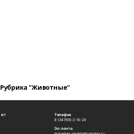
Рубрика "Животные"
ҡот!
Телефон
8 (34789) 2-19-24
Эл. почта
moradym.gazeta@yandex.ru