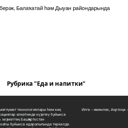
үберәк, Балаҡатай һәм Дыуан райондарында
Рубрика "Еда и напитки"
мәғлүмәт технологиялары һәм киң
Илгә - именлек, йортоңа - 
ациялар өлкәһендә күҙәтеү буйынса
 хеҙмәттең Башҡортостан
каһы буйынса идаралығында теркәлде.