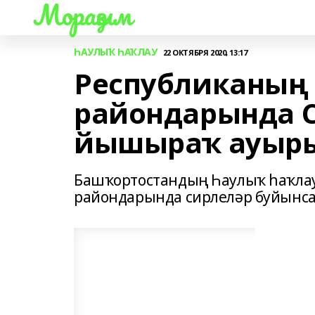
Мораҙым
ҺАУЛЫҠ ҺАҠЛАУ
22 ОКТЯБРЯ 2020, 13:17
Республиканың 
райондарында C
йышыраҡ ауыр
Башҡортостандың Һаулыҡ һаҡла
райондарында сирлеләр буйынса 