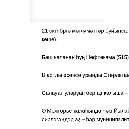
21 октябргә мәғлүмәттәр буйынса
кеше).
Баш ҡаланан һуң Нефтекама (515)
Шартлы өсөнсө урынды Стәрлетама
Салауат уларҙан бер аҙ ҡалыша –
Ә Межгорье ҡалаһында һәм Йыла
сирләгәндәр аҙ – һәр муниципалит