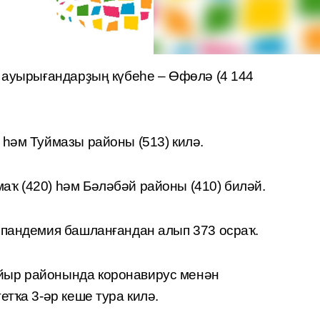
, ауырығандарҙың күбеһе – Өфөлә (4 144
 һәм Туймазы районы (513) килә.
ҡ (420) һәм Бәләбәй районы (410) биләй.
 пандемия башланғандан алып 373 осраҡ.
йыр районында коронавирус менән
етҡа 3-әр кеше тура килә.