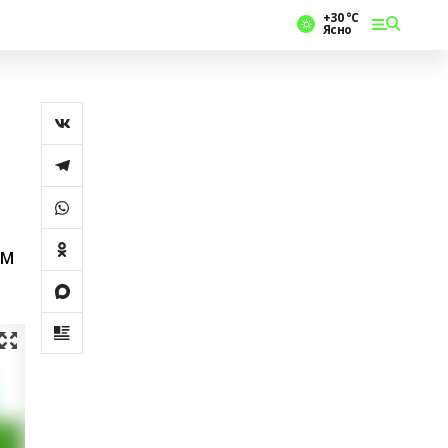
+30 °С
Ясно
әм