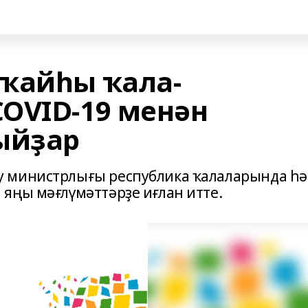
ҡайһы ҡала-
OVID-19 менән
ыйҙар
у министрлығы республика ҡалаларында һ
яңы мәғлүмәттәрҙе иғлан итте.