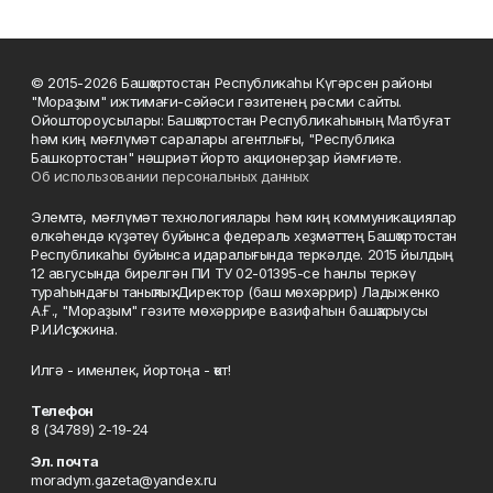
© 2015-2026 Башҡортостан Республикаһы Күгәрсен районы
"Мораҙым" ижтимағи-сәйәси гәзитенең рәсми сайты.
Ойоштороусылары: Башҡортостан Республикаһының Матбуғат
һәм киң мәғлүмәт саралары агентлығы, "Республика
Башкортостан" нәшриәт йорто акционерҙар йәмғиәте.
Об использовании персональных данных
Элемтә, мәғлүмәт технологиялары һәм киң коммуникациялар
өлкәһендә күҙәтеү буйынса федераль хеҙмәттең Башҡортостан
Республикаһы буйынса идаралығында теркәлде. 2015 йылдың
12 авгусында бирелгән ПИ ТУ 02-01395-се һанлы теркәү
тураһындағы таныҡлыҡ. Директор (баш мөхәррир) Ладыженко
А.Ғ., "Мораҙым" гәзите мөхәррире вазифаһын башҡарыусы
Р.И.Исҡужина.
Илгә - именлек, йортоңа - ҡот!
Телефон
8 (34789) 2-19-24
Эл. почта
moradym.gazeta@yandex.ru