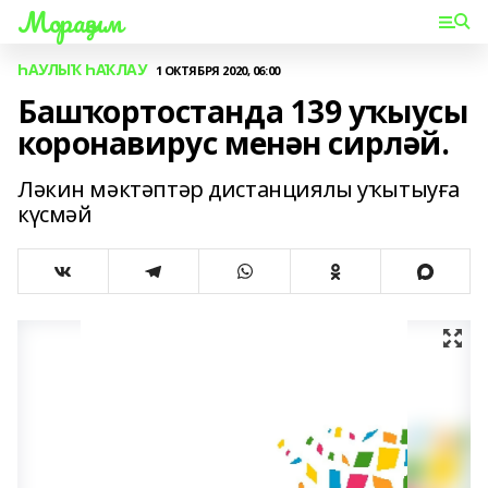
Мораҙым
ҺАУЛЫҠ ҺАҠЛАУ
1 ОКТЯБРЯ 2020, 06:00
Башҡортостанда 139 уҡыусы
коронавирус менән сирләй.
Ләкин мәктәптәр дистанциялы уҡытыуға
күсмәй