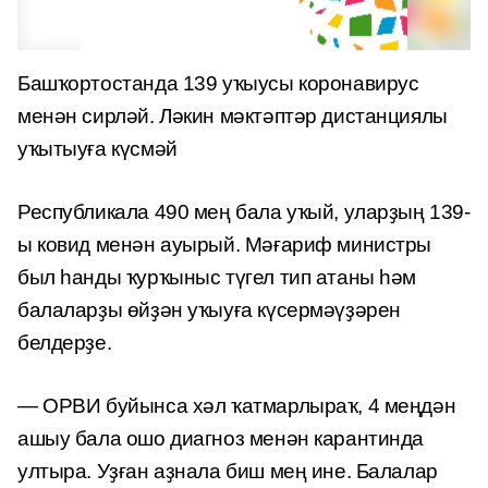
Башҡортостанда 139 уҡыусы коронавирус
менән сирләй. Ләкин мәктәптәр дистанциялы
уҡытыуға күсмәй
Республикала 490 мең бала уҡый, уларҙың 139-
ы ковид менән ауырый. Мәғариф министры
был һанды ҡурҡыныс түгел тип атаны һәм
балаларҙы өйҙән уҡыуға күсермәүҙәрен
белдерҙе.
— ОРВИ буйынса хәл ҡатмарлыраҡ, 4 меңдән
ашыу бала ошо диагноз менән карантинда
ултыра. Уҙған аҙнала биш мең ине. Балалар