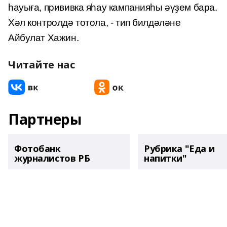
һауыға, прививка яһау кампанияһы әүҙем бара.
Хәл контролдә тотола, - тип билдәләне
Айбулат Хажин.
Читайте нас
Партнеры
Фотобанк
Рубрика "Еда и
журналистов РБ
напитки"