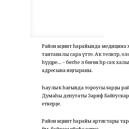
Район мәҙәниәт һарайында медицина 
тантаналы сара үтте. Аҡ теләктәр, 
һүҙҙәре.... – бөтәһе лә бөгөн һәр саҡ
адресына яңғыраны.
Һаулыҡ һағында тороусыларҙы район
Думаһы депутаты Зариф Байғускаров
еткерҙе.
Район мәҙәниәт һарайы артистары тар
йәм, байрам кәйефе өҫтәне.