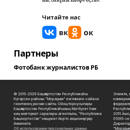
Читайте нас
Партнеры
Фотобанк журналистов РБ
© 2015-2026 Башҡортостан Республикаһы
Элемтә, 
Күгәрсен районы "Мораҙым" ижтимағи-сәйәси
коммуник
гәзитенең рәсми сайты. Ойоштороусылары:
федераль
Башҡортостан Республикаһының Матбуғат һәм
Республи
киң мәғлүмәт саралары агентлығы, "Республика
2015 йыл
Башкортостан" нәшриәт йорто акционерҙар
01395-се 
йәмғиәте.
Директор
Об использовании персональных данных
"Мораҙым