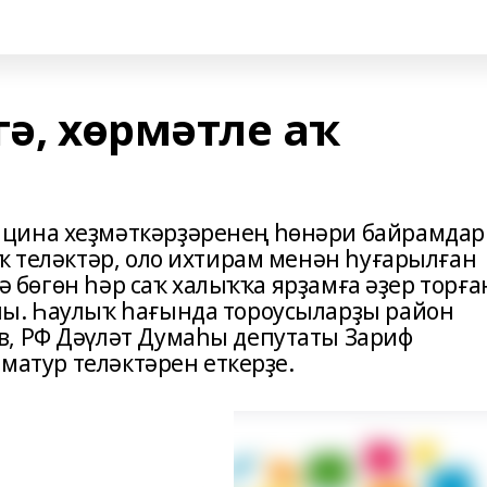
гә, хөрмәтле аҡ
ицина хеҙмәткәрҙәренең һөнәри байрамда
ҡ теләктәр, оло ихтирам менән һуғарылған
лә бөгөн һәр саҡ халыҡҡа ярҙамға әҙер торға
ны. Һаулыҡ һағында тороусыларҙы район
в, РФ Дәүләт Думаһы депутаты Зариф
 матур теләктәрен еткерҙе.