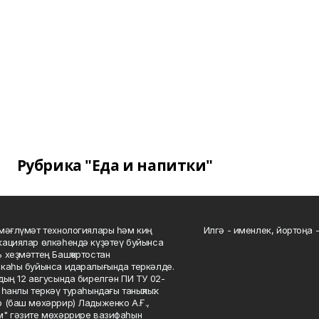
Рубрика "Еда и напитки"
мәғлүмәт технологиялары һәм киң
Илгә - именлек, йортоңа - 
ациялар өлкәһендә күҙәтеү буйынса
 хеҙмәттең Башҡортостан
каһы буйынса идаралығында теркәлде.
дың 12 авгусында бирелгән ПИ ТУ 02-
һанлы теркәү тураһындағы таныҡлыҡ.
 (баш мөхәррир) Ладыженко А.Ғ.,
" гәзите мөхәррире вазифаһын