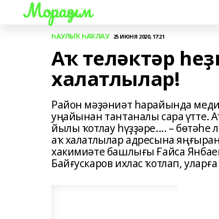
Мораҙым
ҺАУЛЫҠ ҺАҠЛАУ
25 ИЮНЯ 2020, 17:21
Аҡ теләктәр һеҙ
халатлылар!
Район мәҙәниәт һарайында мед
уңайынан тантаналы сара үтте. А
йылы ҡотлау һүҙҙәре.... – бөтәһе 
аҡ халатлылар адресына яңғыра
хакимиәте башлығы Ғайса Янбае
Байғускаров ихлас ҡотлап, уларға