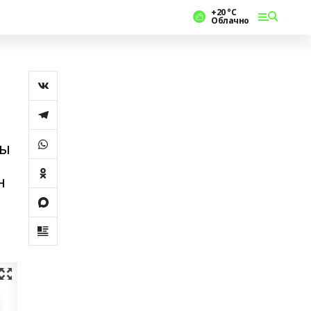
+20 °С
Облачно
ры
н