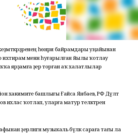
хеҙмәткәрҙәренең һөнәри байрамдары уңайынан
оло ихтирам менән һуғарылған йылы ҡотлау
 халыҡҡа ярҙамға әҙер торған аҡ халатлылар
 хакимиәте башлығы Ғайса Янбаев, РФ Дәүләт
 ихлас ҡотлап, уларға матур теләктәрен
афынан әҙерләнгән музыкаль бүләк сараға тағы ла