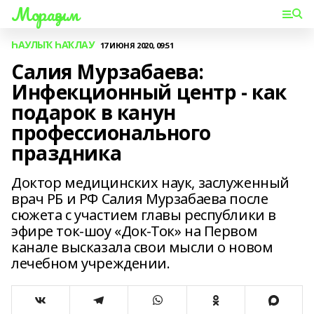
Мораҙым
ҺАУЛЫҠ ҺАҠЛАУ
17 ИЮНЯ 2020, 09:51
Салия Мурзабаева:
Инфекционный центр - как
подарок в канун
профессионального
праздника
Доктор медицинских наук, заслуженный
врач РБ и РФ Салия Мурзабаева после
сюжета с участием главы республики в
эфире ток-шоу «Док-Ток» на Первом
канале высказала свои мысли о новом
лечебном учреждении.