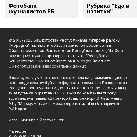
Фотобанк
Рубрика "Еда и
журналистов РБ
напитки"
© 2015-2026 Башҡортостан Республикаһы Күгәрсен районы
"Мораҙым" ижтимағи-сәйәси гәзитенең рәсми сайты.
Ойоштороусылары: Башҡортостан Республикаһының Матбуғат
һәм киң мәғлүмәт саралары агентлығы, "Республика
Башкортостан" нәшриәт йорто акционерҙар йәмғиәте.
Об использовании персональных данных
Элемтә, мәғлүмәт технологиялары һәм киң коммуникациялар
өлкәһендә күҙәтеү буйынса федераль хеҙмәттең Башҡортостан
Республикаһы буйынса идаралығында теркәлде. 2015 йылдың
12 авгусында бирелгән ПИ ТУ 02-01395-се һанлы теркәү
тураһындағы таныҡлыҡ. Директор (баш мөхәррир) Ладыженко
А.Ғ., "Мораҙым" гәзите мөхәррире вазифаһын башҡарыусы
Р.И.Исҡужина.
Илгә - именлек, йортоңа - ҡот!
Телефон
8 (34789) 2-19-24