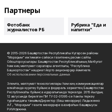
Партнеры
Фотобанк
Рубрика "Еда и
журналистов РБ
напитки"
© 2015-2026 Башҡортостан Республикаһы Күгәрсен районы
"Мораҙым" ижтимағи-сәйәси гәзитенең рәсми сайты.
Ойоштороусылары: Башҡортостан Республикаһының Матбуғат
һәм киң мәғлүмәт саралары агентлығы, "Республика
Башкортостан" нәшриәт йорто акционерҙар йәмғиәте.
Об использовании персональных данных
Элемтә, мәғлүмәт технологиялары һәм киң коммуникациялар
өлкәһендә күҙәтеү буйынса федераль хеҙмәттең Башҡортостан
Республикаһы буйынса идаралығында теркәлде. 2015 йылдың
12 авгусында бирелгән ПИ ТУ 02-01395-се һанлы теркәү
тураһындағы таныҡлыҡ. Директор (баш мөхәррир) Ладыженко
А.Ғ., "Мораҙым" гәзите мөхәррире вазифаһын башҡарыусы
Р.И.Исҡужина.