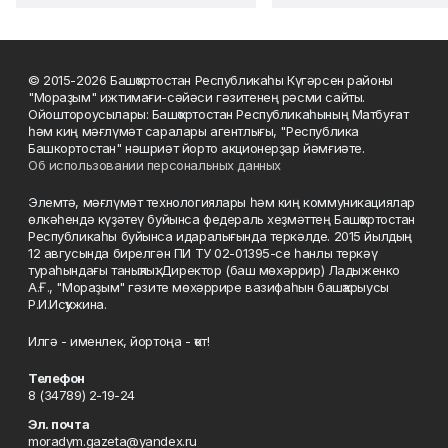
© 2015-2026 Башҡортостан Республикаһы Күгәрсен районы
"Мораҙым" ижтимағи-сәйәси гәзитенең рәсми сайты.
Ойоштороусылары: Башҡортостан Республикаһының Матбуғат
һәм киң мәғлүмәт саралары агентлығы, "Республика
Башкортостан" нәшриәт йорто акционерҙар йәмғиәте.
Об использовании персональных данных
Элемтә, мәғлүмәт технологиялары һәм киң коммуникациялар
өлкәһендә күҙәтеү буйынса федераль хеҙмәттең Башҡортостан
Республикаһы буйынса идаралығында теркәлде. 2015 йылдың
12 авгусында бирелгән ПИ ТУ 02-01395-се һанлы теркәү
тураһындағы таныҡлыҡ. Директор (баш мөхәррир) Ладыженко
А.Ғ., "Мораҙым" гәзите мөхәррире вазифаһын башҡарыусы
Р.И.Исҡужина.
Илгә - именлек, йортоңа - ҡот!
Телефон
8 (34789) 2-19-24
Эл. почта
moradym.gazeta@yandex.ru