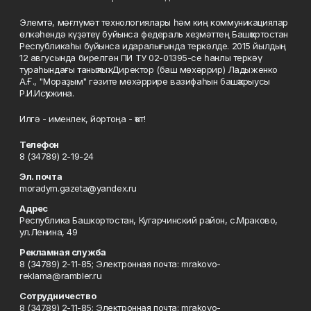
Элемтә, мәғлүмәт технологиялары һәм киң коммуникациялар
өлкәһендә күҙәтеү буйынса федераль хеҙмәттең Башҡортостан
Республикаһы буйынса идаралығында теркәлде. 2015 йылдың
12 авгусында бирелгән ПИ ТУ 02-01395-се һанлы теркәү
тураһындағы таныҡлыҡ. Директор (баш мөхәррир) Ладыженко
А.Ғ., "Мораҙым" гәзите мөхәррире вазифаһын башҡарыусы
Р.И.Исҡужина.
Илгә - именлек, йортоңа - ҡот!
Телефон
8 (34789) 2-19-24
Эл. почта
moradym.gazeta@yandex.ru
Адрес
Республика Башкортостан, Кугарчинский район, с.Мраково,
ул.Ленина, 49
Рекламная служба
8 (34789) 2-11-85; Электронная почта: mrakovo-
reklama@rambler.ru
Сотрудничество
8 (34789) 2-11-85; Электронная почта: mrakovo-