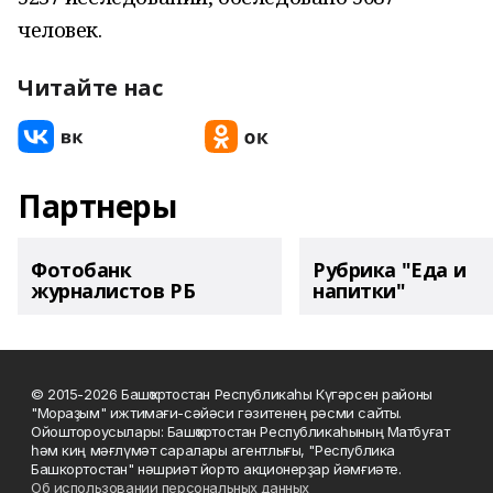
человек.
Читайте нас
Партнеры
Фотобанк
Рубрика "Еда и
журналистов РБ
напитки"
© 2015-2026 Башҡортостан Республикаһы Күгәрсен районы
"Мораҙым" ижтимағи-сәйәси гәзитенең рәсми сайты.
Ойоштороусылары: Башҡортостан Республикаһының Матбуғат
һәм киң мәғлүмәт саралары агентлығы, "Республика
Башкортостан" нәшриәт йорто акционерҙар йәмғиәте.
Об использовании персональных данных