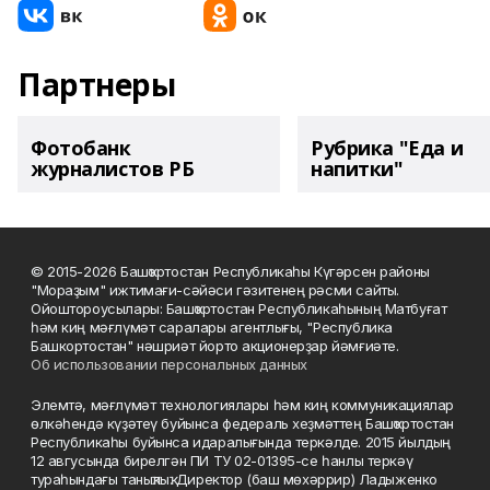
Партнеры
Фотобанк
Рубрика "Еда и
журналистов РБ
напитки"
© 2015-2026 Башҡортостан Республикаһы Күгәрсен районы
"Мораҙым" ижтимағи-сәйәси гәзитенең рәсми сайты.
Ойоштороусылары: Башҡортостан Республикаһының Матбуғат
һәм киң мәғлүмәт саралары агентлығы, "Республика
Башкортостан" нәшриәт йорто акционерҙар йәмғиәте.
Об использовании персональных данных
Элемтә, мәғлүмәт технологиялары һәм киң коммуникациялар
өлкәһендә күҙәтеү буйынса федераль хеҙмәттең Башҡортостан
Республикаһы буйынса идаралығында теркәлде. 2015 йылдың
12 авгусында бирелгән ПИ ТУ 02-01395-се һанлы теркәү
тураһындағы таныҡлыҡ. Директор (баш мөхәррир) Ладыженко