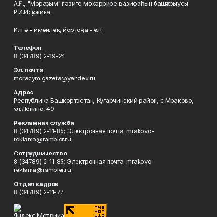
А.Ғ., "Мораҙым" гәзите мөхәррире вазифаһын башҡарыусы
Р.И.Исҡужина.
Илгә - именлек, йортоңа - ҡот!
Телефон
8 (34789) 2-19-24
Эл. почта
moradym.gazeta@yandex.ru
Адрес
Республика Башкортостан, Кугарчинский район, с.Мраково,
ул.Ленина, 49
Рекламная служба
8 (34789) 2-11-85; Электронная почта: mrakovo-
reklama@rambler.ru
Сотрудничество
8 (34789) 2-11-85; Электронная почта: mrakovo-
reklama@rambler.ru
Отдел кадров
8 (34789) 2-11-77