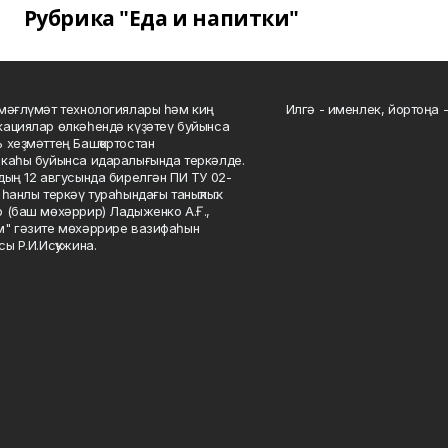
Рубрика "Еда и напитки"
мәғлүмәт технологиялары һәм киң
Илгә - именлек, йортоңа - 
ациялар өлкәһендә күҙәтеү буйынса
 хеҙмәттең Башҡортостан
каһы буйынса идаралығында теркәлде.
дың 12 авгусында бирелгән ПИ ТУ 02-
һанлы теркәү тураһындағы таныҡлыҡ.
 (баш мөхәррир) Ладыженко А.Ғ.,
" гәзите мөхәррире вазифаһын
сы Р.И.Исҡужина.