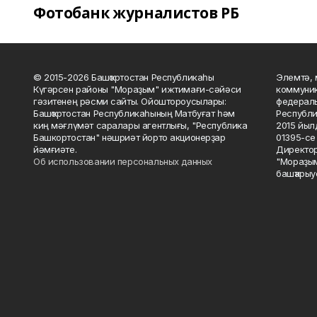
Фотобанк журналистов РБ
© 2015-2026 Башҡортостан Республикаһы
Элемтә, 
Күгәрсен районы "Мораҙым" ижтимағи-сәйәси
коммуник
гәзитенең рәсми сайты. Ойоштороусылары:
федераль
Башҡортостан Республикаһының Матбуғат һәм
Республи
киң мәғлүмәт саралары агентлығы, "Республика
2015 йыл
Башкортостан" нәшриәт йорто акционерҙар
01395-се 
йәмғиәте.
Директор
Об использовании персональных данных
"Мораҙым
башҡарыу