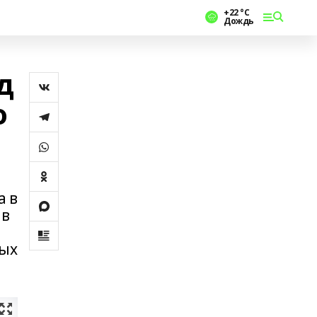
+22 °С
Дождь
д
о
а в
 в
вых