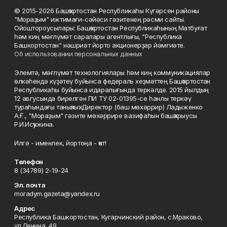
© 2015-2026 Башҡортостан Республикаһы Күгәрсен районы
"Мораҙым" ижтимағи-сәйәси гәзитенең рәсми сайты.
Ойоштороусылары: Башҡортостан Республикаһының Матбуғат
һәм киң мәғлүмәт саралары агентлығы, "Республика
Башкортостан" нәшриәт йорто акционерҙар йәмғиәте.
Об использовании персональных данных
Элемтә, мәғлүмәт технологиялары һәм киң коммуникациялар
өлкәһендә күҙәтеү буйынса федераль хеҙмәттең Башҡортостан
Республикаһы буйынса идаралығында теркәлде. 2015 йылдың
12 авгусында бирелгән ПИ ТУ 02-01395-се һанлы теркәү
тураһындағы таныҡлыҡ. Директор (баш мөхәррир) Ладыженко
А.Ғ., "Мораҙым" гәзите мөхәррире вазифаһын башҡарыусы
Р.И.Исҡужина.
Илгә - именлек, йортоңа - ҡот!
Телефон
8 (34789) 2-19-24
Эл. почта
moradym.gazeta@yandex.ru
Адрес
Республика Башкортостан, Кугарчинский район, с.Мраково,
ул.Ленина, 49