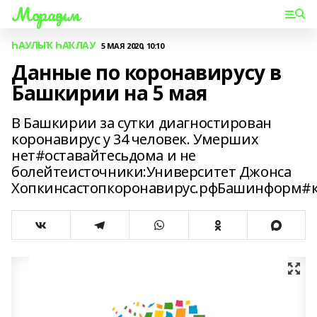
Мораҙым
ҺАУЛЫҠ ҺАҠЛАУ
5 МАЯ 2020, 10:10
Данные по коронавирусу в
Башкирии на 5 мая
В Башкирии за сутки диагностирован
коронавирус у 34 человек. Умерших
нет#оставайтесьдома и не
болейтеисточники:Университет Джонса
Хопкинсастопкоронавирус.рфБашинформ#