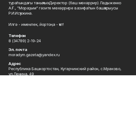
тураһындағы таныҡлыҡ. Директор (баш мөхәррир) Ладыженко
А.Ғ., "Мораҙым" гәзите мөхәррире вазифаһын башҡарыусы
Р.И.Исҡужина.
Илгә - именлек, йортоңа - ҡот!
Телефон
8 (34789) 2-19-24
Эл. почта
moradym.gazeta@yandex.ru
Адрес
Республика Башкортостан, Кугарчинский район, с.Мраково,
ул.Ленина, 49
Рекламная служба
8 (34789) 2-11-85; Электронная почта: mrakovo-
reklama@rambler.ru
Сотрудничество
8 (34789) 2-11-85; Электронная почта: mrakovo-
reklama@rambler.ru
Отдел кадров
8 (34789) 2-11-77