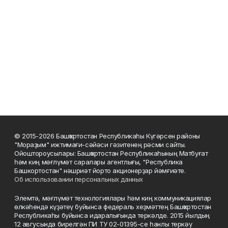
© 2015-2026 Башҡортостан Республикаһы Күгәрсен районы
"Мораҙым" ижтимағи-сәйәси гәзитенең рәсми сайты.
Ойоштороусылары: Башҡортостан Республикаһының Матбуғат
һәм киң мәғлүмәт саралары агентлығы, "Республика
Башкортостан" нәшриәт йорто акционерҙар йәмғиәте.
Об использовании персональных данных
Элемтә, мәғлүмәт технологиялары һәм киң коммуникациялар
өлкәһендә күҙәтеү буйынса федераль хеҙмәттең Башҡортостан
Республикаһы буйынса идаралығында теркәлде. 2015 йылдың
12 авгусында бирелгән ПИ ТУ 02-01395-се һанлы теркәү