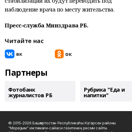
стабилизации их будут переводить под
наблюдение врача по месту жительства.
Пресс-служба Минздрава РБ.
Читайте нас
Партнеры
Фотобанк
Рубрика "Еда и
журналистов РБ
напитки"
© 2015-2026 Башҡортостан Республикаһы Күгәрсен районы
"Мораҙым" ижтимағи-сәйәси гәзитенең рәсми сайты.