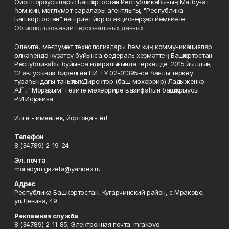
Ойоштороусылары: Башҡортостан Республикаһының Матбуғат
һәм киң мәғлүмәт саралары агентлығы, "Республика
Башкортостан" нәшриәт йорто акционерҙар йәмғиәте.
Об использовании персональных данных
Элемтә, мәғлүмәт технологиялары һәм киң коммуникациялар
өлкәһендә күҙәтеү буйынса федераль хеҙмәттең Башҡортостан
Республикаһы буйынса идаралығында теркәлде. 2015 йылдың
12 авгусында бирелгән ПИ ТУ 02-01395-се һанлы теркәү
тураһындағы таныҡлыҡ. Директор (баш мөхәррир) Ладыженко
А.Ғ., "Мораҙым" гәзите мөхәррире вазифаһын башҡарыусы
Р.И.Исҡужина.
Илгә - именлек, йортоңа - ҡот!
Телефон
8 (34789) 2-19-24
Эл. почта
moradym.gazeta@yandex.ru
Адрес
Республика Башкортостан, Кугарчинский район, с.Мраково,
ул.Ленина, 49
Рекламная служба
8 (34789) 2-11-85; Электронная почта: mrakovo-