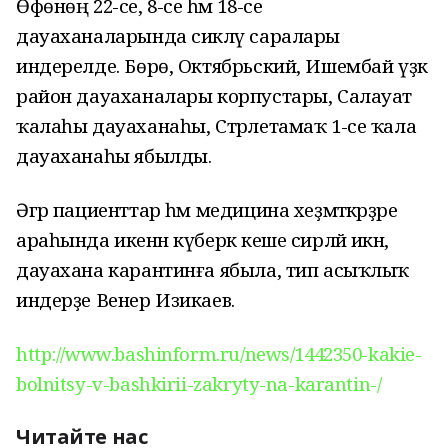
Өфөнөң 22-се, 8-се һәм 18-се
дауаханаларында сикләү саралары
индерелде. Бөрө, Октябрьский, Ишембай үҙәк
район дауаханалары корпустары, Салауат
ҡалаһы дауаханаһы, Стәрлетамаҡ 1-се ҡала
дауаханаһы ябылды.
Әгәр пациенттар һәм медицина хеҙмәткәрҙәре
араһында икенән күберәк кеше сирләй икән,
дауахана карантинға ябыла, тип асыҡлыҡ
индерҙе Венер Изикаев.
http://www.bashinform.ru/news/1442350-kakie-
bolnitsy-v-bashkirii-zakryty-na-karantin-/
Читайте нас