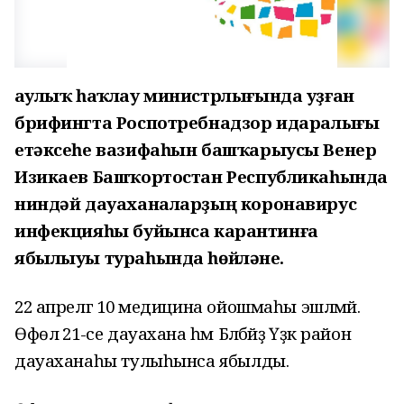
Һаулыҡ һаҡлау министрлығында уҙған
брифингта Роспотребнадзор идаралығы
етәксеһе вазифаһын башҡарыусы Венер
Изикаев Башҡортостан Республикаһында
ниндәй дауаханаларҙың коронавирус
инфекцияһы буйынса карантинға
ябылыуы тураһында һөйләне.
22 апрелгә 10 медицина ойошмаһы эшләмәй.
Өфөлә 21-се дауахана һәм Бәләбәйҙә Үҙәк район
дауаханаһы тулыһынса ябылды.