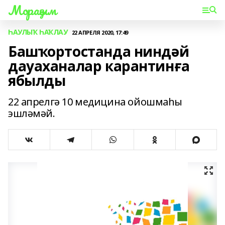
Мораҙым
ҺАУЛЫҠ ҺАҠЛАУ
22 АПРЕЛЯ 2020, 17:49
Башҡортостанда ниндәй
дауаханалар карантинға
ябылды
22 апрелгә 10 медицина ойошмаһы
эшләмәй.