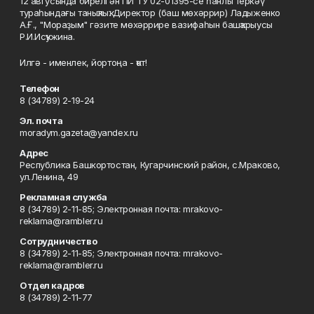
12 авгусында бирелгән ПИ ТУ 02-01395-се һанлы теркәү
тураһындағы таныҡлыҡ. Директор (баш мөхәррир) Ладыженко
А.Ғ., "Мораҙым" гәзите мөхәррире вазифаһын башҡарыусы
Р.И.Исҡужина.
Илгә - именлек, йортоңа - ҡот!
Телефон
8 (34789) 2-19-24
Эл. почта
moradym.gazeta@yandex.ru
Адрес
Республика Башкортостан, Кугарчинский район, с.Мраково,
ул.Ленина, 49
Рекламная служба
8 (34789) 2-11-85; Электронная почта: mrakovo-
reklama@rambler.ru
Сотрудничество
8 (34789) 2-11-85; Электронная почта: mrakovo-
reklama@rambler.ru
Отдел кадров
8 (34789) 2-11-77