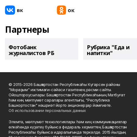
Партнеры
Фотобанк
Рубрика "Еда и
журналистов РБ
напитки"
© 2015-2026 Башҡортостан Республикаһы Күгәрсен районы
"Мораҙым" ижтимағи-сәйәси гәзитенең рәсми сайты.
Ойоштороусылары: Башҡортостан Республикаһының Матбуғат
һәм киң мәғлүмәт саралары агентлығы, "Республика
Башкортостан" нәшриәт йорто акционерҙар йәмғиәте.
Об использовании персональных данных
Элемтә, мәғлүмәт технологиялары һәм киң коммуникациялар
өлкәһендә күҙәтеү буйынса федераль хеҙмәттең Башҡортостан
Республикаһы буйынса идаралығында теркәлде. 2015 йылдың