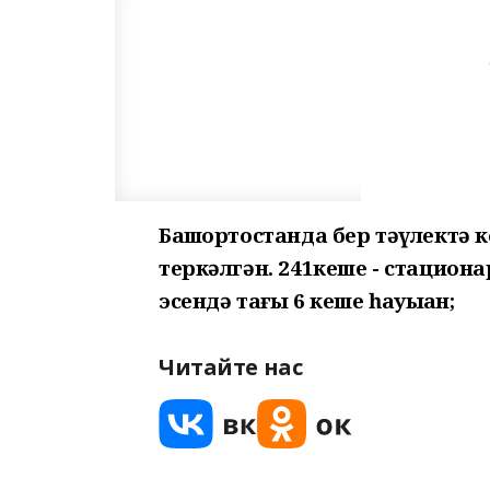
Башҡортостанда бер тәүлектә 
теркәлгән. 241кеше - стационар
эсендә тағы 6 кеше һауыҡҡан;
Читайте нас