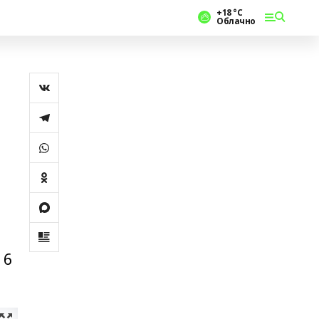
+18 °С
Облачно
 6