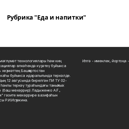
Рубрика "Еда и напитки"
мәғлүмәт технологиялары һәм киң
Илгә - именлек, йортоңа - 
ациялар өлкәһендә күҙәтеү буйынса
 хеҙмәттең Башҡортостан
каһы буйынса идаралығында теркәлде.
дың 12 авгусында бирелгән ПИ ТУ 02-
һанлы теркәү тураһындағы таныҡлыҡ.
 (баш мөхәррир) Ладыженко А.Ғ.,
" гәзите мөхәррире вазифаһын
сы Р.И.Исҡужина.