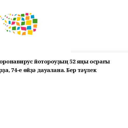
коронавирус йоҡтороуҙың 52 яңы осрағы
ҙа, 74-е өйҙә дауалана. Бер тәүлек