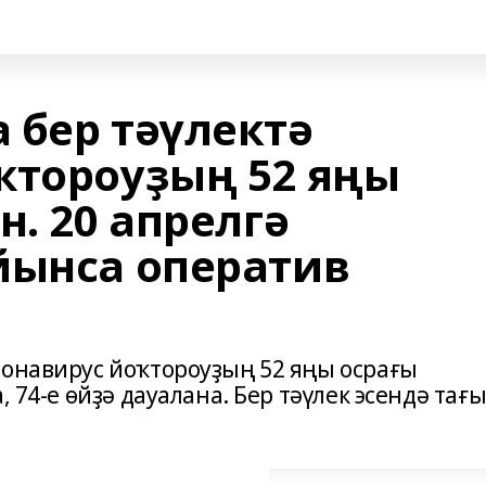
 бер тәүлектә
ҡтороуҙың 52 яңы
н. 20 апрелгә
йынса оператив
ронавирус йоҡтороуҙың 52 яңы осрағы
 74-е өйҙә дауалана. Бер тәүлек эсендә тағы