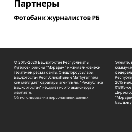
Партнеры
Фотобанк журналистов РБ
© 2015-2026 Башҡортостан Республикаһы
Элемтә, 
Күгәрсен районы "Мораҙым" ижтимағи-сәйәси
коммуник
гәзитенең рәсми сайты. Ойоштороусылары:
федераль
Башҡортостан Республикаһының Матбуғат һәм
Республи
киң мәғлүмәт саралары агентлығы, "Республика
2015 йыл
Башкортостан" нәшриәт йорто акционерҙар
01395-се 
йәмғиәте.
Директор
Об использовании персональных данных
"Мораҙым
башҡарыу