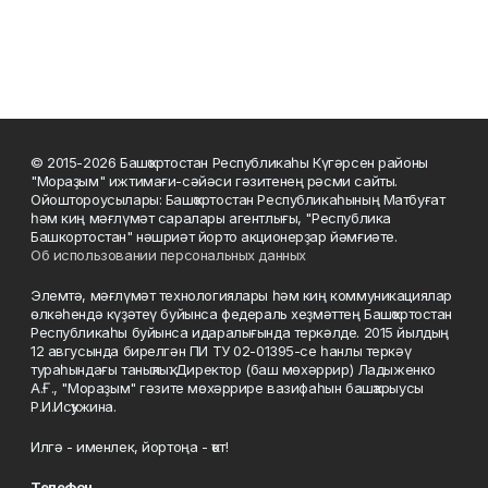
© 2015-2026 Башҡортостан Республикаһы Күгәрсен районы
"Мораҙым" ижтимағи-сәйәси гәзитенең рәсми сайты.
Ойоштороусылары: Башҡортостан Республикаһының Матбуғат
һәм киң мәғлүмәт саралары агентлығы, "Республика
Башкортостан" нәшриәт йорто акционерҙар йәмғиәте.
Об использовании персональных данных
Элемтә, мәғлүмәт технологиялары һәм киң коммуникациялар
өлкәһендә күҙәтеү буйынса федераль хеҙмәттең Башҡортостан
Республикаһы буйынса идаралығында теркәлде. 2015 йылдың
12 авгусында бирелгән ПИ ТУ 02-01395-се һанлы теркәү
тураһындағы таныҡлыҡ. Директор (баш мөхәррир) Ладыженко
А.Ғ., "Мораҙым" гәзите мөхәррире вазифаһын башҡарыусы
Р.И.Исҡужина.
Илгә - именлек, йортоңа - ҡот!
Телефон