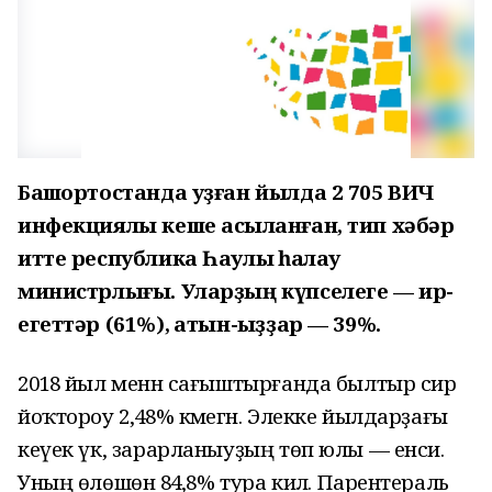
Башҡортостанда уҙған йылда 2 705 ВИЧ
инфекциялы кеше асыҡланған, тип хәбәр
итте республика Һаулыҡ һаҡлау
министрлығы. Уларҙың күпселеге — ир-
егеттәр (61%), ҡатын-ҡыҙҙар — 39%.
2018 йыл менән сағыштырғанда былтыр сир
йоҡтороу 2,48% кәмегән. Элекке йылдарҙағы
кеүек үк, зарарланыуҙың төп юлы — енси.
Уның өлөшөнә 84,8% тура килә. Парентераль