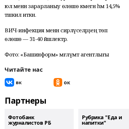
юл менән зарарланыу өлөшө кәмегән һәм 14,5%
тәшкил иткән.
ВИЧ-инфекция менән сирләүселәрҙең төп
өлөшө — 31-40 йәшлектәр.
Фото: «Башинформ» мәғлүмәт агентлығы
Читайте нас
Партнеры
Фотобанк
Рубрика "Еда и
журналистов РБ
напитки"