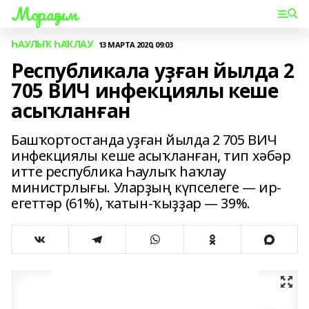
Мораҙым
ҺАУЛЫҠ ҺАҠЛАУ
13 МАРТА 2020, 09:03
Республикала уҙған йылда 2
705 ВИЧ инфекциялы кеше
асыҡланған
Башҡортостанда уҙған йылда 2 705 ВИЧ
инфекциялы кеше асыҡланған, тип хәбәр
итте республика Һаулыҡ һаҡлау
министрлығы. Уларҙың күпселеге — ир-
егеттәр (61%), ҡатын-ҡыҙҙар — 39%.