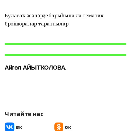
Буласаҡ әсәләрҙең барыһына ла тематик
брошюралар тараттылар.
Айгөл АЙЫТҠОЛОВА.
Читайте нас