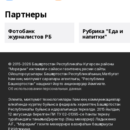
Партнеры
Фотобанк
Рубрика "Еда и
журналистов РБ
напитки"
© 2015-2026 Башҡортостан Республикаһы Күгәрсен районы
"Мораҙым" ижтимағи-сәйәси гәзитенең рәсми сайты.
Ойоштороусылары: Башҡортостан Республикаһының Матбуғат
һәм киң мәғлүмәт саралары агентлығы, "Республика
Башкортостан" нәшриәт йорто акционерҙар йәмғиәте.
Об использовании персональных данных
Элемтә, мәғлүмәт технологиялары һәм киң коммуникациялар
өлкәһендә күҙәтеү буйынса федераль хеҙмәттең Башҡортостан
Республикаһы буйынса идаралығында теркәлде. 2015 йылдың
12 авгусында бирелгән ПИ ТУ 02-01395-се һанлы теркәү
тураһындағы таныҡлыҡ. Директор (баш мөхәррир) Ладыженко
А.Ғ., "Мораҙым" гәзите мөхәррире вазифаһын башҡарыусы
Р.И.Исҡужина.