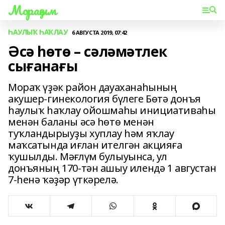
Мораҙым
ҺАУЛЫҠ ҺАҠЛАУ
6 АВГУСТА 2019, 07:42
Әсә һөтө – сәләмәтлек
сығанағы
Мораҡ үҙәк район дауаханаһының
акушер-гинекология бүлеге Бөтә донъя
һаулыҡ һаҡлау ойошмаһы инициативаһы
менән баланы әсә һөтө менән
туҡландырыуҙы хуплау һәм яҡлау
маҡсатында иғлан ителгән акцияға
ҡушылды. Мәғлүм булыуынса, ул
донъяның 170-тән ашыу илендә 1 августан
7-һенә ҡәҙәр үткәрелә.