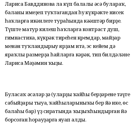
Лариса Бавддинова ла күп балалы әсә булараҡ,
баланы имеҙеп туҡтағандан һуң күкрәкте нисек
һаҡларға икәнлеге тураһында кәңәштәр бирҙе.
Түште матур килеш һаҡларға контраст душ,
гимнастика, күкрәк тиреһен кремдар, майҙар
менән туҡландырыу ярҙам итә, эс кейем дә
яраҡлы размерҙа һайларға кәрәк, тип билдәләне
Лариса Мәҙәмин ҡыҙы.
Буласаҡ әсәләр ҙә (уларҙың ҡайһы берҙәренең тәүге
сабыйҙары тыуа, ҡайһыларыныҡы бер йә ике, өс
балаһы бар) үҙ сиратында ҡыҙыҡһындырған йә
борсоған һорауҙарға яуап алды.