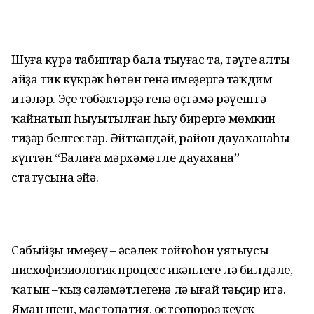
Шуға күрә табиптар бала тыуғас та, тәүге алты
айҙа тик күкрәк һөтөн генә имеҙергә тәҡдим
итәләр. Эҫе төбәктәрҙә генә өҫтәмә рәүештә
ҡайнатып һыуытылған һыу бирергә мөмкин
тиҙәр белгестәр. Әйткәндәй, район дауаханаһы
күптән “Балаға мәрхәмәтле дауахана”
статусына эйә.
Сабыйҙы имеҙеү – әсәлек тойғоһон уятыусы
писхофизиологик процесс икәнлеге лә билдәле,
ҡатын –ҡыҙ сәләмәтлегенә лә ыңғай тәьҫир итә.
Яман шеш, мастопатия, остеопороз кеүек