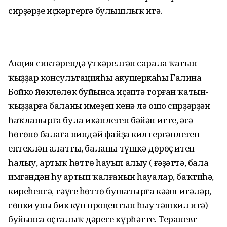
сирҙәрҙе иҫкәртергә булышлыҡ итә.
Акция сиктәрендә үткәрелгән сарала ҡатын-
ҡыҙҙар консультацияһы акушеркаһы Галина
Бойко йөклөлөк буйынса иҫәптә торған ҡатын-
ҡыҙҙарға баланы имеҙеп кенә лә ошо сирҙәрҙән
һаҡланырға була икәнлеген бәйән итте, әсә
һөтөнөң балаға ниндәй файҙа килтергәнлеген
ентекләп аңлатты, баланы түшкә дөрөҫ итеп
һалыу, артыҡ һөттө һауып алыу ( ғәҙәттә, бала
имгәндән һуң артып ҡалғанын һауалар, баҡтиһәң,
киреһенсә, тәүге һөттө бушатырға кәңәш итәләр,
сөнки уның бик күп процентын һыу тәшкил итә)
буйынса оҫталыҡ дәресе күрһәтте. Терапевт