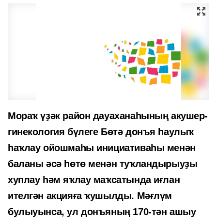
Мораҡ үҙәк район дауаханаһының акушер-
гинекология бүлеге Бөтә донъя һаулыҡ
һаҡлау ойошмаһы инициативаһы менән
баланы әсә һөтө менән туҡландырыуҙы
хуплау һәм яҡлау маҡсатында иғлан
ителгән акцияға ҡушылды. Мәғлүм
булыуынса, ул донъяның 170-тән ашыу