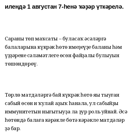
илендә 1 августан 7-һенә ҡәҙәр үткәрелә.
Сараның төп маҡсаты – буласаҡ әсәләргә
балаларына күкрәк һөтө имеҙеүҙең баланың һәм
үҙҙәренең сәләмәтлеге өсөн файҙалы булыуын
төшөндөрөү.
Төрлө матдәләргә бай күкрәк һөтө яңы тыуған
сабый өсөн иң ҡулай аҙыҡ һанала, ул сабыйҙың
иммунитетын нығытыуҙа ла ҙур роль уйнай. Әсә
һөтөндә балаға кәрәкле бөтә кәрәкле матдәләр
ҙә бар.